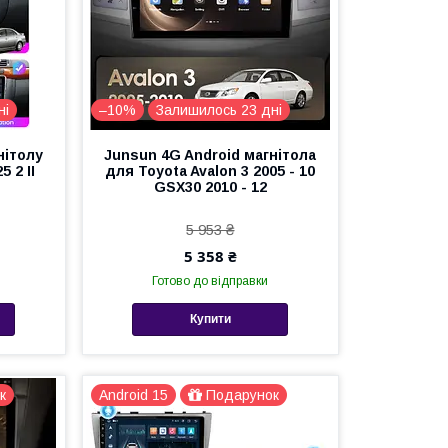
ні
–10%
Залишилось 23 дні
нітолу
Junsun 4G Android магнітола
 2 II
для Toyota Avalon 3 2005 - 10
GSX30 2010 - 12
5 953 ₴
5 358 ₴
Готово до відправки
Купити
к
Android 15
Подарунок