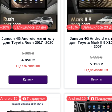
–10%
Залишилось 23 дні
–10%
Залишилось 23 д
Junsun 4G Android магнітолу
Junsun 4G Android маг
для Toyota Rush 2017 -2020
для Toyota Mark II 9 X1
- 2007
5 389 ₴
5 953 ₴
4 850 ₴
5 358 ₴
Під замовлення
Під замовлення
Купити
Купити
Android 15
Подарунок
Android 15
Подаруно