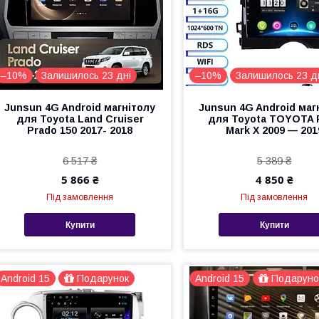
–10%
Залишилось 23 дні
–10%
Залишилось 23 д
Junsun 4G Android магнітолу
Junsun 4G Android маг
для Toyota Land Cruiser
для Toyota TOYOTA 
Prado 150 2017- 2018
Mark X 2009 — 201
6 517 ₴
5 389 ₴
5 866 ₴
4 850 ₴
Під замовлення
Під замовлення
Купити
Купити
Android 15
Подарунок
Android 15
Подаруно