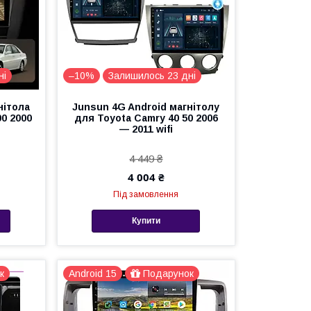
ні
–10%
Залишилось 23 дні
нітола
Junsun 4G Android магнітолу
00 2000
для Toyota Camry 40 50 2006
— 2011 wifi
4 449 ₴
4 004 ₴
Під замовлення
Купити
к
Android 15
Подарунок