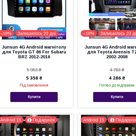
–10%
Залишилось 23 дні
–10%
Залишилось 23 д
Junsun 4G Android магнітолу
Junsun 4G Android маг
для Toyota GT 86 For Subaru
для Toyota Avensis T25
BRZ 2012-2016
2002-2008
5 953 ₴
4 763 ₴
5 358 ₴
4 286 ₴
Під замовлення
Готово до відправки
Купити
Купити
Android 15
Подарунок
Android 15
Подаруно