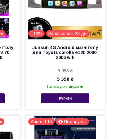
ні
–10%
Залишилось 23 дні
нітолу
Junsun 4G Android магнітолу
V 70
для Toyota corolla e120 2000-
20
2006 wifi
5 953 ₴
5 358 ₴
Готово до відправки
Купити
к
Android 15
Подарунок