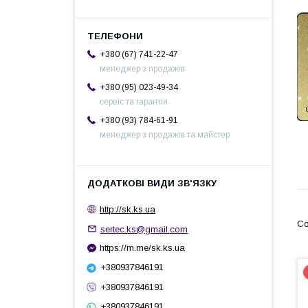
+380 (67) 741-22-47
менеджер з продажів
+380 (95) 023-49-34
сервіс та гарантія
+380 (93) 784-61-91
менеджер з продажів та майстер
http://sk.ks.ua
sertec.ks@gmail.com
https://m.me/sk.ks.ua
+380937846191
+380937846191
+380937846191