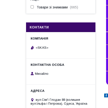
Товари зі знижками
665
КОНТАКТИ
«SK.KS»
Михайло
вул.Сім'ї Глодан 88 (колишня
вул.Ільфа і Петрова), Одеса, Україна