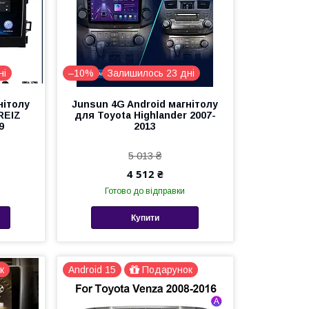
ні
–10%
Залишилось 23 дні
нітолу
Junsun 4G Android магнітолу
REIZ
для Toyota Highlander 2007-
9
2013
5 013 ₴
4 512 ₴
Готово до відправки
Купити
к
Android 15
Подарунок