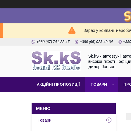
Зараз у компанії неробо
+380 (67) 741-22-47
+380 (95) 023-49-34
+380
Sk.kS - автозвук і ав
високої якості - офіці
дилер Junsun
АКЦІЙНІ ПРОПОЗИЦІЇ
ТОВАРИ
ПР
Товари