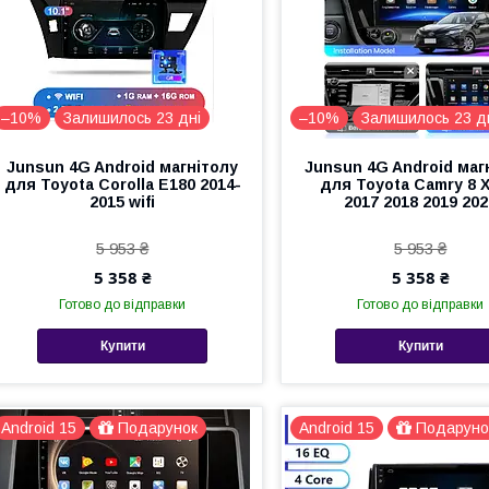
–10%
Залишилось 23 дні
–10%
Залишилось 23 д
Junsun 4G Android магнітолу
Junsun 4G Android маг
для Toyota Corolla E180 2014-
для Toyota Camry 8 X
2015 wifi
2017 2018 2019 20
5 953 ₴
5 953 ₴
5 358 ₴
5 358 ₴
Готово до відправки
Готово до відправки
Купити
Купити
Android 15
Подарунок
Android 15
Подаруно