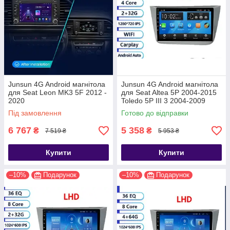
Junsun 4G Android магнітола
Junsun 4G Android магнітола
для Seat Leon MK3 5F 2012 -
для Seat Altea 5P 2004-2015
2020
Toledo 5P III 3 2004-2009
2ГБ+32
Під замовлення
Готово до відправки
6 767
5 358
₴
₴
7 519 ₴
5 953 ₴
Купити
Купити
–10%
Подарунок
–10%
Подарунок