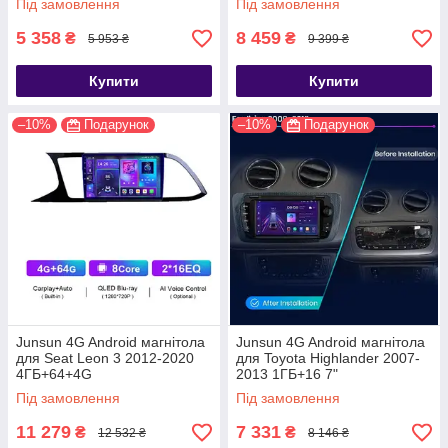
Під замовлення
Під замовлення
5 358
8 459
₴
₴
5 953 ₴
9 399 ₴
Купити
Купити
–10%
Подарунок
–10%
Подарунок
Junsun 4G Android магнітола
Junsun 4G Android магнітола
для Seat Leon 3 2012-2020
для Toyota Highlander 2007-
4ГБ+64+4G
2013 1ГБ+16 7"
Під замовлення
Під замовлення
11 279
7 331
₴
₴
12 532 ₴
8 146 ₴