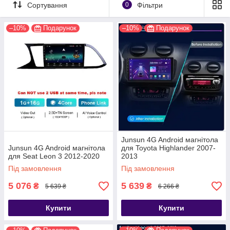
Сортування
0
Фільтри
–10%
Подарунок
–10%
Подарунок
Junsun 4G Android магнітола
Junsun 4G Android магнітола
для Toyota Highlander 2007-
для Seat Leon 3 2012-2020
2013
Під замовлення
Під замовлення
5 076
5 639
₴
₴
5 639 ₴
6 266 ₴
Купити
Купити