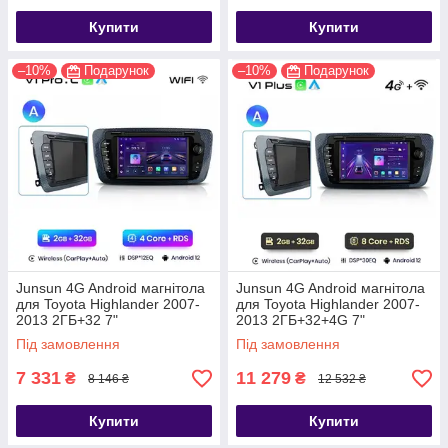
Купити
Купити
–10%
Подарунок
–10%
Подарунок
Junsun 4G Android магнітола
Junsun 4G Android магнітола
для Toyota Highlander 2007-
для Toyota Highlander 2007-
2013 2ГБ+32 7"
2013 2ГБ+32+4G 7"
Під замовлення
Під замовлення
7 331
11 279
₴
₴
8 146 ₴
12 532 ₴
Купити
Купити