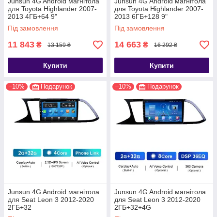
Junsun 4G Android магнітола
Junsun 4G Android магнітола
для Toyota Highlander 2007-
для Toyota Highlander 2007-
2013 4ГБ+64 9"
2013 6ГБ+128 9"
Під замовлення
Під замовлення
11 843
14 663
₴
₴
13 159 ₴
16 292 ₴
Купити
Купити
–10%
Подарунок
–10%
Подарунок
Junsun 4G Android магнітола
Junsun 4G Android магнітола
для Seat Leon 3 2012-2020
для Seat Leon 3 2012-2020
2ГБ+32
2ГБ+32+4G