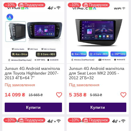
–10%
Подарунок
–10%
Подарунок
Junsun 4G Android магнітола
Junsun 4G Android магнітола
для Toyota Highlander 2007-
для Seat Leon MK2 2005 -
2013 4ГБ+64 7"
2012 2ГБ+32
Під замовлення
Під замовлення
14 099
5 358
₴
₴
15 665 ₴
5 953 ₴
Купити
Купити
–10%
Подарунок
–10%
Подарунок