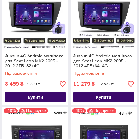
Junsun 4G Android магнітола
Junsun 4G Android магнітола
для Seat Leon MK2 2005 -
для Seat Leon MK2 2005 -
2012 2ГБ+32+4G
2012 4ГБ+64+4G
Під замовлення
Під замовлення
8 459
11 279
₴
₴
9 399 ₴
12 532 ₴
Купити
Купити
–10%
Подарунок
–10%
Подарунок