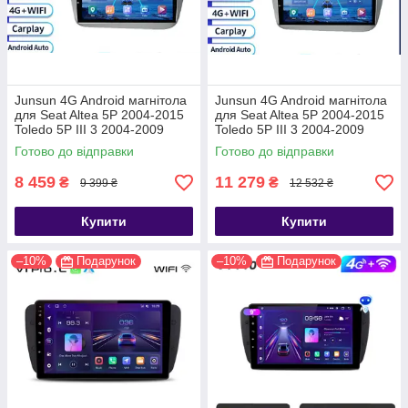
Junsun 4G Android магнітола
Junsun 4G Android магнітола
для Seat Altea 5P 2004-2015
для Seat Altea 5P 2004-2015
Toledo 5P III 3 2004-2009
Toledo 5P III 3 2004-2009
2ГБ+32+4G
4ГБ+64+4G
Готово до відправки
Готово до відправки
8 459
11 279
₴
₴
9 399 ₴
12 532 ₴
Купити
Купити
–10%
Подарунок
–10%
Подарунок