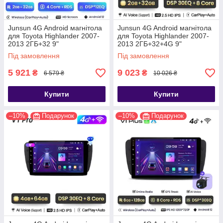
Junsun 4G Android магнітола
Junsun 4G Android магнітола
для Toyota Highlander 2007-
для Toyota Highlander 2007-
2013 2ГБ+32 9"
2013 2ГБ+32+4G 9"
Під замовлення
Під замовлення
5 921
9 023
₴
₴
6 579 ₴
10 026 ₴
Купити
Купити
–10%
Подарунок
–10%
Подарунок