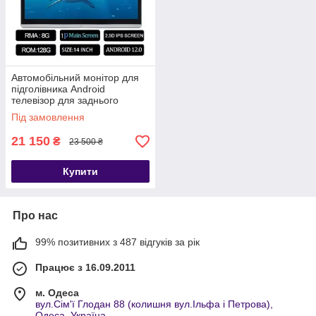
Автомобільний монітор для
підголівника Android
телевізор для заднього
сидіння, WiFi BT CarPlay
Під замовлення
8+128 8 core 14"
21 150
₴
23 500 ₴
Купити
Про нас
99% позитивних з 487 відгуків за рік
Працює з 16.09.2011
м. Одеса
вул.Сім'ї Глодан 88 (колишня вул.Ільфа і Петрова),
Одеса, Україна