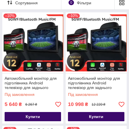
Сортування
0
Фільтри
–10%
–10%
Автомобільний монітор для
Автомобільний монітор для
підголівника Android
підголівника Android
телевізор для заднього
телевізор для заднього
сидіння, WiFi BT CarPlay
сидіння, WiFi BT CarPlay 2шт
Під замовлення
Під замовлення
компект 4 core 2+32 10"
5 640
10 998
₴
₴
6 267 ₴
12 220 ₴
Купити
Купити