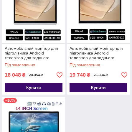
Автомобільний монітор для
Автомобільний монітор для
підголівника Android
підголівника Android
телевізор для заднього
телевізор для заднього
сидіння, WiFi BT CarPlay
сидіння, WiFi BT CarPlay
Під замовлення
Під замовлення
2+32 4 core 14"
4+64 8core 14"
18 048
19 740
₴
₴
20 054 ₴
21 934 ₴
Купити
Купити
–10%