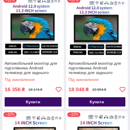
–10%
–10%
Автомобільний монітор для
Автомобільний монітор для
підголівника Android
підголівника Android
телевізор для заднього
телевізор для заднього
сидіння, WiFi BT CarPlay 4
сидіння, WiFi BT CarPlay
Під замовлення
Під замовлення
core 2+32 13.3"
4+64 8 core 13.3"
16 356
18 048
₴
₴
18 174 ₴
20 054 ₴
Купити
Купити
–10%
–10%