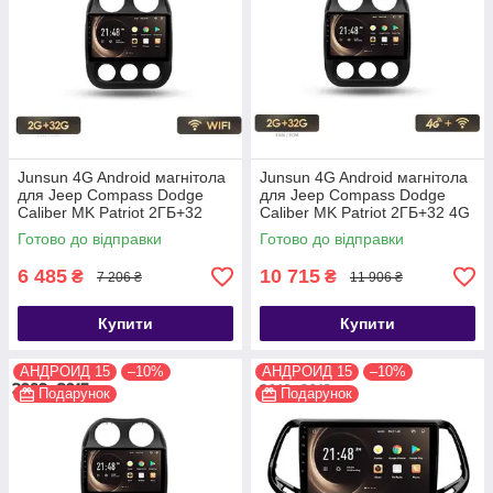
Junsun 4G Android магнітола
Junsun 4G Android магнітола
для Jeep Compass Dodge
для Jeep Compass Dodge
Caliber MK Patriot 2ГБ+32
Caliber MK Patriot 2ГБ+32 4G
2009-15
2009-15
Готово до відправки
Готово до відправки
6 485
10 715
₴
₴
7 206 ₴
11 906 ₴
Купити
Купити
АНДРОИД 15
–10%
АНДРОИД 15
–10%
Подарунок
Подарунок