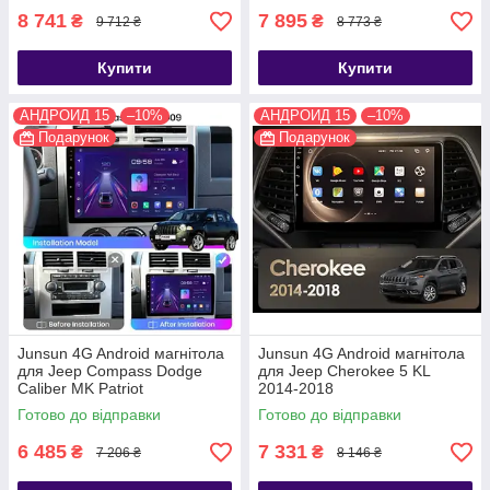
8 741
7 895
₴
₴
9 712 ₴
8 773 ₴
Купити
Купити
АНДРОИД 15
–10%
АНДРОИД 15
–10%
Подарунок
Подарунок
Junsun 4G Android магнітола
Junsun 4G Android магнітола
для Jeep Compass Dodge
для Jeep Cherokee 5 KL
Caliber MK Patriot
2014-2018
Готово до відправки
Готово до відправки
6 485
7 331
₴
₴
7 206 ₴
8 146 ₴