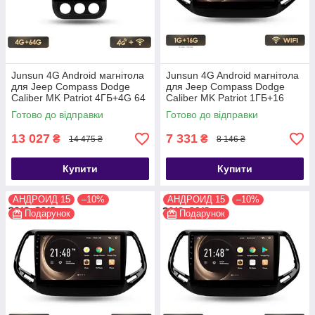
Junsun 4G Android магнітола
Junsun 4G Android магнітола
для Jeep Compass Dodge
для Jeep Compass Dodge
Caliber MK Patriot 4ГБ+4G 64
Caliber MK Patriot 1ГБ+16
2009-15
2016-19
Готово до відправки
Готово до відправки
13 027
7 331
₴
₴
14 475 ₴
8 146 ₴
Купити
Купити
АНДРОИД 15
–10%
АНДРОИД 15
–10%
Подарунок
Подарунок