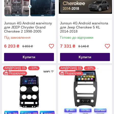
Junsun 4G Android магнітолу
Junsun 4G Android магнітола
для JEEP Chrysler Grand
для Jeep Cherokee 5 KL
Cherokee 2 1998-2005
2014-2018
Під замовлення
Готово до відправки
6 203
7 331
₴
₴
6 893 ₴
8 146 ₴
Купити
Купити
АНДРОИД 15
–10%
АНДРОИД 15
–10%
Подарунок
Подарунок