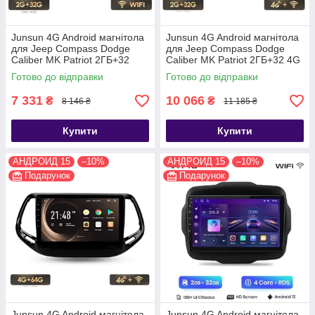
Junsun 4G Android магнітола
Junsun 4G Android магнітола
для Jeep Compass Dodge
для Jeep Compass Dodge
Caliber MK Patriot 2ГБ+32
Caliber MK Patriot 2ГБ+32 4G
2016-18
2016-18
Готово до відправки
Готово до відправки
7 331
10 066
₴
₴
8 146 ₴
11 185 ₴
Купити
Купити
АНДРОИД 15
–10%
АНДРОИД 15
–10%
Подарунок
Подарунок
Junsun 4G Android магнітола
Junsun 4G Android магнітола