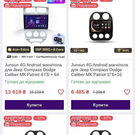
Подарунок
Подарунок
Junsun 4G Android магнітола
Junsun 4G Android магнітола
для Jeep Compass Dodge
для Jeep Compass Dodge
Caliber MK Patriot 4 ГБ + 64
Caliber MK Patriot 1ГБ+16
4G 2006-10 тип В
2009-15
Готово до відправки
Готово до відправки
13 619
6 485
₴
₴
15 133 ₴
7 206 ₴
Купити
Купити
АНДРОИД 15
–10%
АНДРОИД 15
–10%
Подарунок
Подарунок