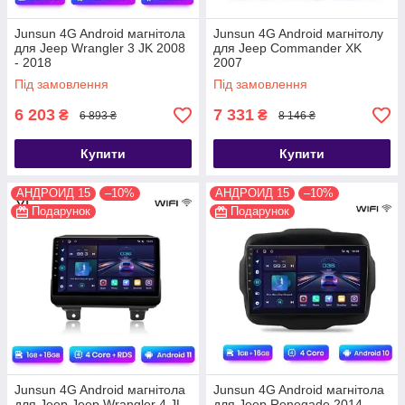
Junsun 4G Android магнітола
Junsun 4G Android магнітолу
для Jeep Wrangler 3 JK 2008
для Jeep Commander XK
- 2018
2007
Під замовлення
Під замовлення
6 203
7 331
₴
₴
6 893 ₴
8 146 ₴
Купити
Купити
АНДРОИД 15
–10%
АНДРОИД 15
–10%
Подарунок
Подарунок
Junsun 4G Android магнітола
Junsun 4G Android магнітола
для Jeep Jeep Wrangler 4 JL
для Jeep Renegade 2014 -