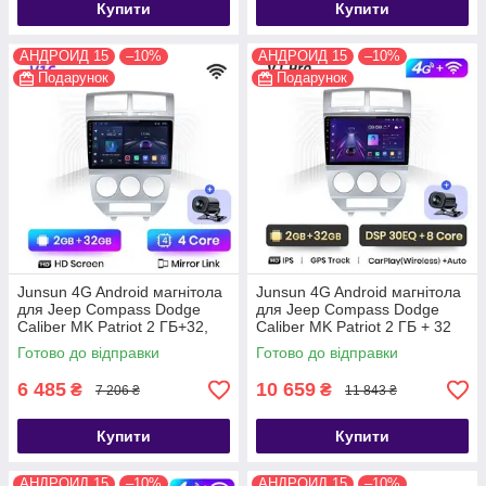
Купити
Купити
АНДРОИД 15
–10%
АНДРОИД 15
–10%
Подарунок
Подарунок
Junsun 4G Android магнітола
Junsun 4G Android магнітола
для Jeep Compass Dodge
для Jeep Compass Dodge
Caliber MK Patriot 2 ГБ+32,
Caliber MK Patriot 2 ГБ + 32
2006-10 тип В
4G 2006-10 тип В
Готово до відправки
Готово до відправки
6 485
10 659
₴
₴
7 206 ₴
11 843 ₴
Купити
Купити
АНДРОИД 15
–10%
АНДРОИД 15
–10%