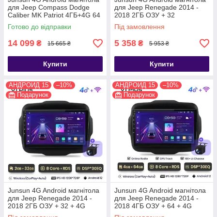
для Jeep Compass Dodge
для Jeep Renegade 2014 -
Caliber MK Patriot 4ГБ+4G 64
2018 2ГБ ОЗУ + 32
2016-18
Готово до відправки
Під замовлення
14 099
5 358
₴
₴
15 665 ₴
5 953 ₴
Купити
Купити
АНДРОИД 15
–10%
АНДРОИД 15
–10%
Подарунок
Подарунок
Junsun 4G Android магнітола
Junsun 4G Android магнітола
для Jeep Renegade 2014 -
для Jeep Renegade 2014 -
2018 2ГБ ОЗУ + 32 + 4G
2018 4ГБ ОЗУ + 64 + 4G