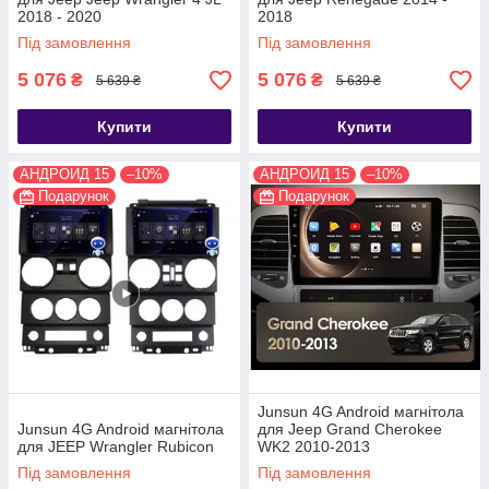
2018 - 2020
2018
Під замовлення
Під замовлення
5 076
5 076
₴
₴
5 639 ₴
5 639 ₴
Купити
Купити
АНДРОИД 15
–10%
АНДРОИД 15
–10%
Подарунок
Подарунок
Junsun 4G Android магнітола
Junsun 4G Android магнітола
для Jeep Grand Cherokee
для JEEP Wrangler Rubicon
WK2 2010-2013
Під замовлення
Під замовлення