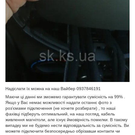
Надіслати їх можна на наш Вайбер 0937846191
Маючи ці данні ми зможемо гарантувати сумісність на 99% .
Якщо у Вас немає можливості надати останнє фото з
роз'ємами підключення (не хочете розбирати) , то наші
фахівці підберуть оптимальний, на наш погляд, кабель
живлення магнітоли, але існує ймовірність помилки. В такому
випадку ми не будемо нести відповідальність за сумісність. Ви
можете підключити безпосередньо обрізавши контакти чи