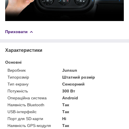
Приховати
Характеристики
Основні
Виробник
Junsun
Типорозмір
Штатний розмір
Тип екрану
Сенсорний
Потужність
300 Вт
Операційна система
Android
Наявність Bluetooth
Так
USB-інтерфейс
Так
Порт для SD-карти
Ні
Наявність GPS-модуля
Так