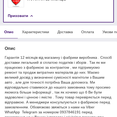
Приховати
Опис
Характеристики
Доставка
Оплата
Умови п
Опис
Гарантія 12 місяців від магазину і фабрики виробника . Спосіб
доставки легальний зі сплатою податків і зборів . Так як ми
працюємо з фабрикою за контрактом , ми підтримуємо
ремонт та продаж витратних матеріалів до них. Маємо
великий досвід у визначенні сумісності магнітоли з Вашим
авто , але для точності потрібна Ваша допомога. Ми
відповідально ставимося до нашого замовника тому просимо
якомога більше інформації , так як хочемо що б Ви були
задоволені і цінною і якістю . Тому товар перевіряється перед
відправкою. А менеджери консультуються з фабрикою перед
замовленням. Обовязково звяжіться з нами на Viber
WhatApp Telegram за номером 0937846191 перед
замовлення це у Ваших інтересах і мінімізує помилку при