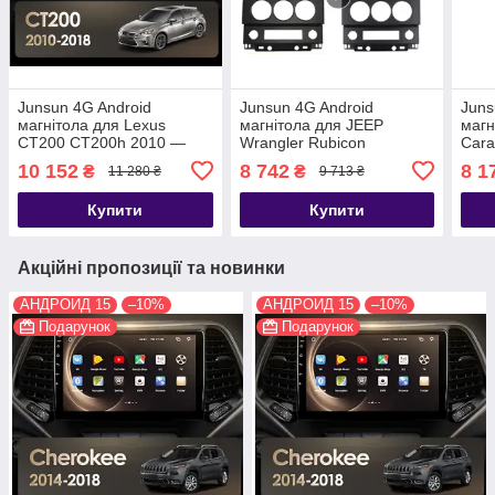
Junsun 4G Android
Junsun 4G Android
Juns
магнітола для Lexus
магнітола для JEEP
магн
CT200 CT200h 2010 —
Wrangler Rubicon
Cara
2018
Voya
10 152
8 742
8 1
₴
₴
11 280 ₴
9 713 ₴
2000
Купити
Купити
Акційні пропозиції та новинки
АНДРОИД 15
–10%
АНДРОИД 15
–10%
Подарунок
Подарунок