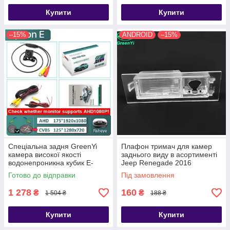
Купити
Купити
–15%
ANDROID
–15%
Спеціальна задня GreenYi
Плафон тримач для камер
камера високої якості
заднього виду в асортименті
водонепроникна кубик E-
Jeep Renegade 2016
AHD1080P-175 град
Готово до відправки
Під замовлення
1 278
160
₴
₴
1 504 ₴
188 ₴
Купити
Купити