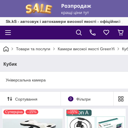
Sk.kS - автозвук і автокамери високої якості - офіційний д
Товари та послуги
Камери високої якості GreenYi
Ку
Кубик
Універсальна камера
Сортування
0
Фільтри
Суперціна
–15%
–15%