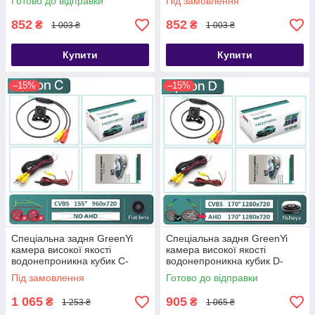
Готово до відправки
Під замовлення
852
852
₴
₴
1 003 ₴
1 003 ₴
Купити
Купити
–15%
–15%
Спеціальна задня GreenYi
Спеціальна задня GreenYi
камера високої якості
камера високої якості
водонепроникна кубик C-
водонепроникна кубик D-
динамічна траєкторія
CVBS720P-AHD720P
Під замовлення
Готово до відправки
1 065
905
₴
₴
1 253 ₴
1 065 ₴