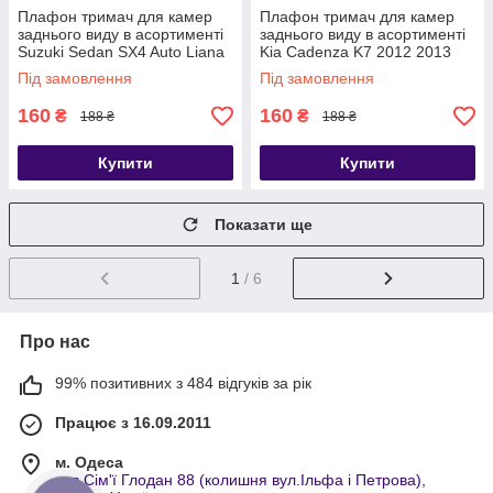
Плафон тримач для камер
Плафон тримач для камер
заднього виду в асортименті
заднього виду в асортименті
Suzuki Sedan SX4 Auto Liana
Kia Cadenza K7 2012 2013
2 3 Wagon
Під замовлення
Під замовлення
160
160
₴
₴
188 ₴
188 ₴
Купити
Купити
Показати ще
1
/ 6
Про нас
99% позитивних з 484 відгуків за рік
Працює з 16.09.2011
м. Одеса
вул.Сім'ї Глодан 88 (колишня вул.Ільфа і Петрова),