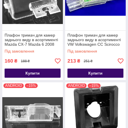
Плафон тримач для камер
Плафон тримач для камер
заднього виду в асортименті
заднього виду в асортименті
Mazda CX-7 Mazda 6 2008
VW Volkswagen CC Scirocco
2011
Golf 7 Lamando Magotan B8
Під замовлення
Під замовлення
13-16
160
213
₴
₴
188 ₴
251 ₴
Купити
Купити
ANDROID
–15%
ANDROID
–15%