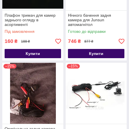
Плафон тримач для камер
Нічного бачення задня
заднього огляду в
камера для Junsun
асортименті
автомагнітол
Під замовлення
Готово до відправки
160
746
₴
₴
188 ₴
877 ₴
Купити
Купити
–15%
–15%
Оригінальна задня камера