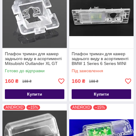
Плафон тримач для камер
Плафон тримач для камер
заднього виду в асортименті
заднього виду в асортименті
Mitsubishi Outlander XL GT
BMW 1 Series 6 Series MINI
Airtrek 2006-2013
CLUBMAN 2016
Готово до відправки
Під замовлення
160
160
₴
₴
188 ₴
188 ₴
Купити
Купити
ANDROID
–15%
ANDROID
–15%