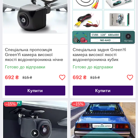
Спеціальна пропозиція
Спеціальна задня GreenYi
GreenYi камера високої
камера високої якості
якості водонепроникна нічне
водонепроникна кубик
бачення 2АС816
Готово до відправки
Готово до відправки
692
692
₴
₴
815 ₴
815 ₴
Купити
Купити
–15%
–15%