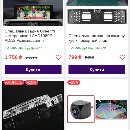
Спеціальна задня GreenYi
камера якості AHD1080P
Спеціальна рамка під камеру
ADAS Розпізнавання
кубік номерний знак
інтелектуального відстеження
Готово до відправки
Готово до відправки
автомобіля
1 758
799
₴
₴
2 068 ₴
940 ₴
Купити
Купити
ANDROID
–15%
–15%