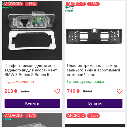
ANDROID
–15%
ANDROID
–15%
Плафон тримач для камер
Плафон тримач для камер
заднього виду в асортименті
заднього виду в асортименті
BMW 3 Series 2 Series 5
номерний знак
Series X1 X3 X4 X5 X6 2008-
Під замовлення
Готово до відправки
2016
213
746
₴
₴
251 ₴
877 ₴
Купити
Купити
ANDROID
–15%
ANDROID
–15%