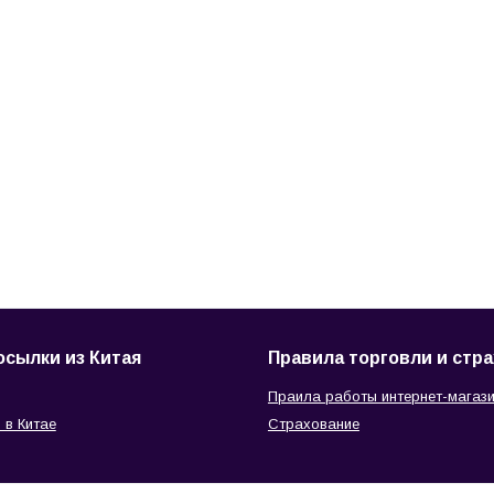
осылки из Китая
Правила торговли и стр
Праила работы интернет-магаз
 в Китае
Страхование