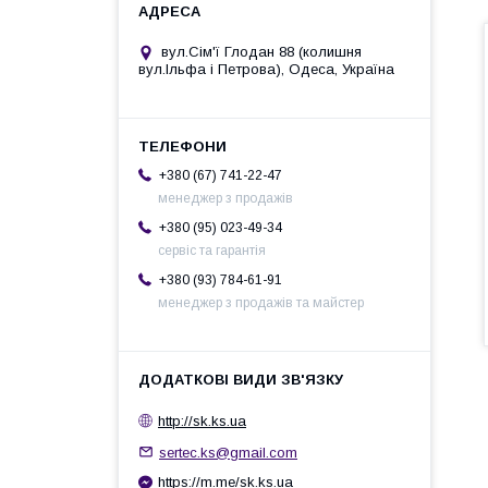
вул.Сім'ї Глодан 88 (колишня
вул.Ільфа і Петрова), Одеса, Україна
+380 (67) 741-22-47
менеджер з продажів
+380 (95) 023-49-34
сервіс та гарантія
+380 (93) 784-61-91
менеджер з продажів та майстер
http://sk.ks.ua
sertec.ks@gmail.com
https://m.me/sk.ks.ua