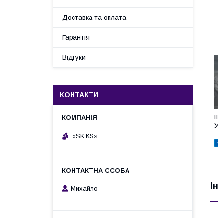
Доставка та оплата
Гарантія
Відгуки
КОНТАКТИ
п
У
«SK.KS»
І
Михайло