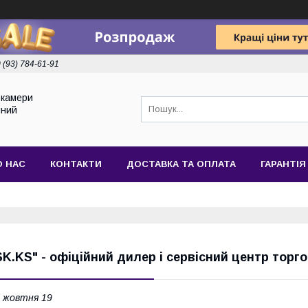
 (93) 784-61-91
токамери
йний
О НАС
КОНТАКТИ
ДОСТАВКА ТА ОПЛАТА
ГАРАНТІЯ
SK.KS" - офіційний дилер і сервісний центр торго
 жовтня 19