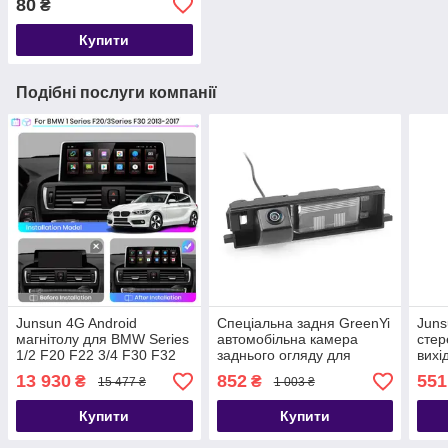
80
₴
Купити
Подібні послуги компанії
Junsun 4G Android
Спеціальна задня GreenYi
Juns
магнітолу для BMW Series
автомобільна камера
стер
1/2 F20 F22 3/4 F30 F32
заднього огляду для
вихі
NBT 2013 — 2017
Toyota RAV4 RAV-4 2006-
кабе
13 930
852
551
₴
₴
15 477 ₴
1 003 ₴
12
Купити
Купити