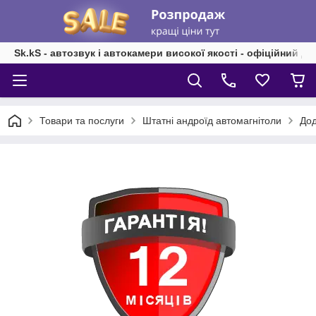
Sk.kS - автозвук і автокамери високої якості - офіційний д
Товари та послуги
Штатні андроїд автомагнітоли
Дод