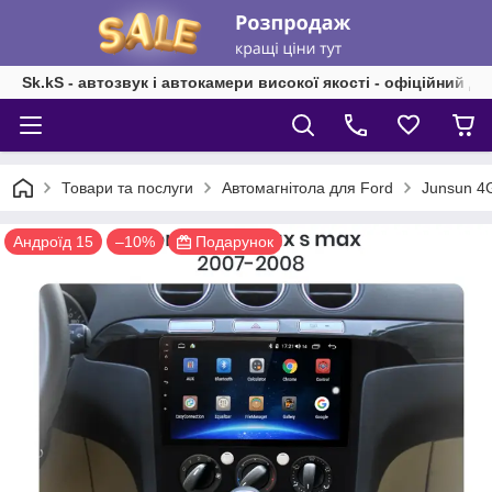
Sk.kS - автозвук і автокамери високої якості - офіційний д
Товари та послуги
Автомагнітола для Ford
Junsun 4G
Андроїд 15
–10%
Подарунок