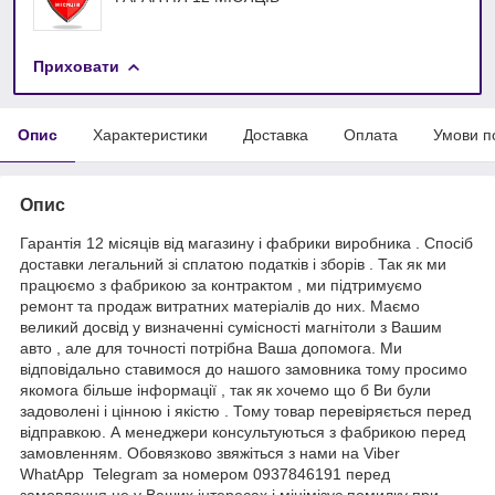
Приховати
Опис
Характеристики
Доставка
Оплата
Умови п
Опис
Гарантія 12 місяців від магазину і фабрики виробника . Спосіб
доставки легальний зі сплатою податків і зборів . Так як ми
працюємо з фабрикою за контрактом , ми підтримуємо
ремонт та продаж витратних матеріалів до них. Маємо
великий досвід у визначенні сумісності магнітоли з Вашим
авто , але для точності потрібна Ваша допомога. Ми
відповідально ставимося до нашого замовника тому просимо
якомога більше інформації , так як хочемо що б Ви були
задоволені і цінною і якістю . Тому товар перевіряється перед
відправкою. А менеджери консультуються з фабрикою перед
замовленням. Обовязково звяжіться з нами на Viber
WhatApp Telegram за номером 0937846191 перед
замовлення це у Ваших інтересах і мінімізує помилку при