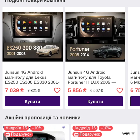
Подібні товари компанії
Junsun 4G Android
Junsun 4G Android
Juns
магнітолу для Lexus
магнітолу для Toyota
магн
ES250 ES300 ES330 2001-
Fortuner HILUX 2005 —
6 Mk
2006
2007 Fortuner AN50 AN60
7 039
5 856
6 7
₴
₴
7 821 ₴
6 507 ₴
2008-2014
Купити
Купити
Акційні пропозиції та новинки
Андроїд 15
–10%
Андроїд 15
–10%
Подарунок
Подарунок