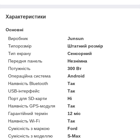
Характеристики
Основні
Виробник
Junsun
Типорозмір
Штатний розмір
Тип екрану
Сенсорний
Передня панель
Незнімна
Потужність
300 Вт
Операційна система
Android
Наявність Bluetooth
Так
USB-інтерфейс
Так
Порт для SD-карти
Ні
Наявність GPS-модуля
Так
Гарантійний термін
12 міс
Наявність Wi-Fi
Так
Сумісність з маркою
Ford
Сумісність з моделлю
S-Max