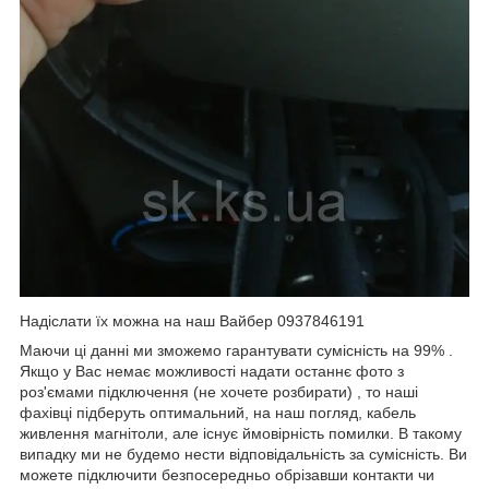
Надіслати їх можна на наш Вайбер 0937846191
Маючи ці данні ми зможемо гарантувати сумісність на 99% .
Якщо у Вас немає можливості надати останнє фото з
роз'ємами підключення (не хочете розбирати) , то наші
фахівці підберуть оптимальний, на наш погляд, кабель
живлення магнітоли, але існує ймовірність помилки. В такому
випадку ми не будемо нести відповідальність за сумісність. Ви
можете підключити безпосередньо обрізавши контакти чи