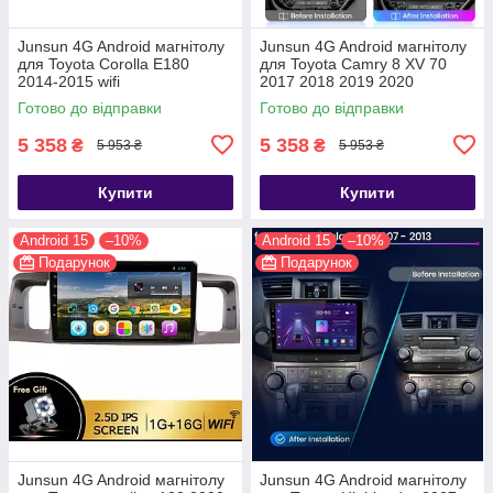
Junsun 4G Android магнітолу
Junsun 4G Android магнітолу
для Toyota Corolla E180
для Toyota Camry 8 XV 70
2014-2015 wifi
2017 2018 2019 2020
Готово до відправки
Готово до відправки
5 358
5 358
₴
₴
5 953 ₴
5 953 ₴
Купити
Купити
Android 15
–10%
Android 15
–10%
Подарунок
Подарунок
Junsun 4G Android магнітолу
Junsun 4G Android магнітолу