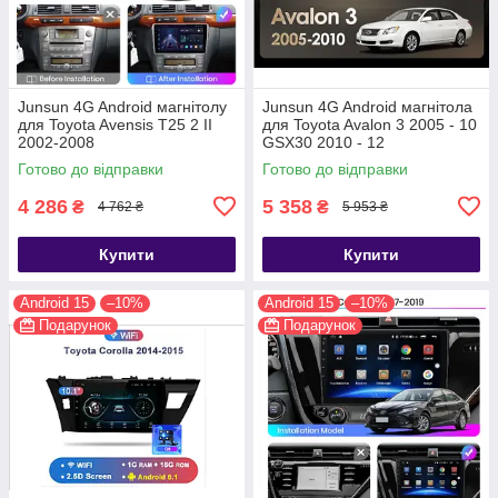
Junsun 4G Android магнітолу
Junsun 4G Android магнітола
для Toyota Avensis T25 2 II
для Toyota Avalon 3 2005 - 10
2002-2008
GSX30 2010 - 12
Готово до відправки
Готово до відправки
4 286
5 358
₴
₴
4 762 ₴
5 953 ₴
Купити
Купити
Android 15
–10%
Android 15
–10%
Подарунок
Подарунок