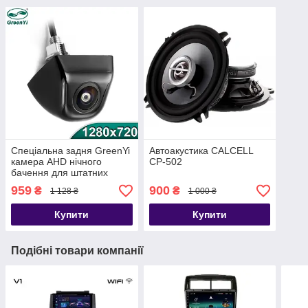
Спеціальна задня GreenYi
Автоакустика CALCELL
камера AHD нічного
CP-502
бачення для штатних
магнітол з перехідником
959
900
₴
₴
1 128 ₴
1 000 ₴
Купити
Купити
Подібні товари компанії