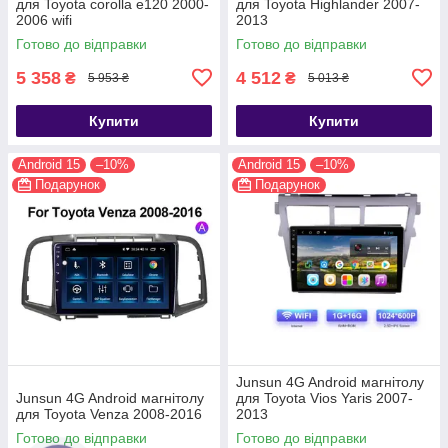
для Toyota corolla e120 2000-
для Toyota Highlander 2007-
2006 wifi
2013
Готово до відправки
Готово до відправки
5 358
4 512
₴
₴
5 953 ₴
5 013 ₴
Купити
Купити
Android 15
–10%
Android 15
–10%
Подарунок
Подарунок
Junsun 4G Android магнітолу
Junsun 4G Android магнітолу
для Toyota Vios Yaris 2007-
для Toyota Venza 2008-2016
2013
Готово до відправки
Готово до відправки