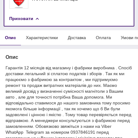
Приховати
Опис
Характеристики
Доставка
Оплата
Умови п
Опис
Гарантія 12 місяців від магазину і фабрики виробника . Спосіб
доставки легальний зі сплатою податків і зборів . Так як ми
працюємо з фабрикою за контрактом , ми підтримуємо
ремонт та продаж витратних матеріалів до них. Маємо
великий досвід у визначенні сумісності магнітоли з Вашим
авто , але для точності потрібна Ваша допомога. Ми
відповідально ставимося до нашого замовника тому просимо
якомога більше інформації , так як хочемо що б Ви були
задоволені і цінною і якістю . Тому товар перевіряється перед
відправкою. А менеджери консультуються з фабрикою перед
замовленням. Обовязково звяжіться з нами на Viber
WhatApp Telegram за номером 0937846191 перед
замовлення це у Ваших інтересах і мінімізує помилку при