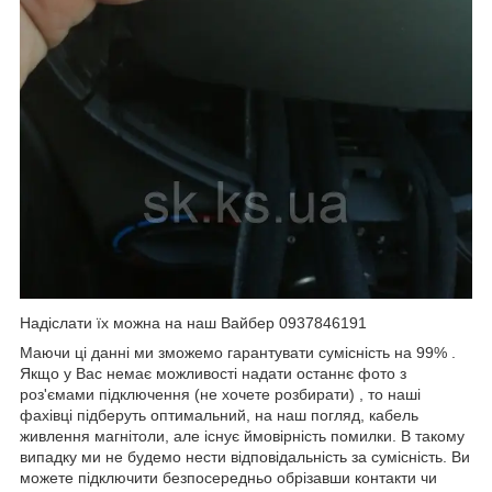
Надіслати їх можна на наш Вайбер 0937846191
Маючи ці данні ми зможемо гарантувати сумісність на 99% .
Якщо у Вас немає можливості надати останнє фото з
роз'ємами підключення (не хочете розбирати) , то наші
фахівці підберуть оптимальний, на наш погляд, кабель
живлення магнітоли, але існує ймовірність помилки. В такому
випадку ми не будемо нести відповідальність за сумісність. Ви
можете підключити безпосередньо обрізавши контакти чи