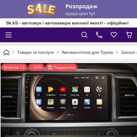
Sk.kS - автозвук і автокамери високої якості - офіційний д
Товари та послуги
Автомагнітола для Toyota
Junsun 
Android 15
–10%
Подарунок