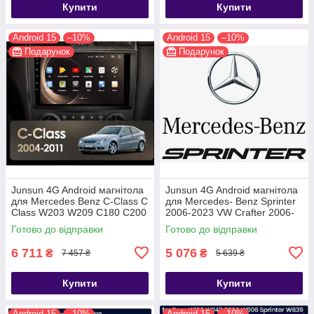
Купити
Купити
Android 15
–10%
Android 15
–10%
Подарунок
Подарунок
Junsun 4G Android магнітола
Junsun 4G Android магнітола
для Mercedes Benz C-Class C
для Mercedes- Benz Sprinter
Class W203 W209 C180 C200
2006-2023 VW Crafter 2006-
CL203 C209 A209 2004 - 2011
2016
Готово до відправки
Готово до відправки
6 711
5 076
₴
₴
7 457 ₴
5 639 ₴
Купити
Купити
Android 15
–10%
Android 15
–10%