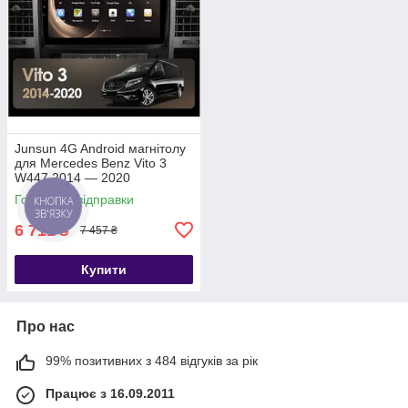
Junsun 4G Android магнітолу
для Mercedes Benz Vito 3
W447 2014 — 2020
Готово до відправки
КНОПКА
ЗВ'ЯЗКУ
6 711
₴
7 457 ₴
Купити
Про нас
99% позитивних з 484 відгуків за рік
Працює з 16.09.2011