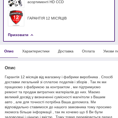
асортименті HD ССD
ГАРАНТІЯ 12 МІСЯЦІВ
Приховати
Опис
Характеристики
Доставка
Оплата
Умови п
Опис
Гарантія 12 місяців від магазину і фабрики виробника . Спосіб
доставки легальний зі сплатою податків і зборів . Так як ми
працюємо з фабрикою за контрактом , ми підтримуємо
ремонт та продаж витратних матеріалів до них. Маємо
великий досвід у визначенні сумісності магнітоли з Вашим
авто , але для точності потрібна Ваша допомога. Ми
відповідально ставимося до нашого замовника тому просимо
якомога більше інформації , так як хочемо що б Ви були
задоволені і цінною і якістю . Тому товар перевіряється перед