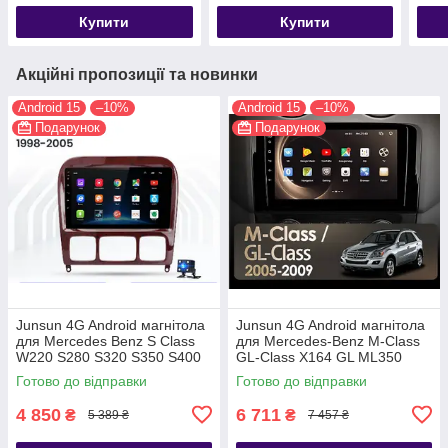
Купити
Купити
Акційні пропозиції та новинки
Android 15
–10%
Android 15
–10%
Подарунок
Подарунок
Junsun 4G Android магнітола
Junsun 4G Android магнітола
для Mercedes Benz S Class
для Mercedes-Benz M-Class
W220 S280 S320 S350 S400
GL-Class X164 GL ML350
S430 S500 S600 1998-2005
GL320 W164
Готово до відправки
Готово до відправки
4 850
6 711
₴
₴
5 389 ₴
7 457 ₴