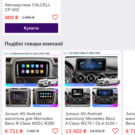
Автоакустика CALCELL
CP-502
900
₴
1 000 ₴
Купити
Подібні товари компанії
Junsun 4G Android
Junsun 4G Android
Juns
магнітола для Mercedes
магнітолу Mersedes Benz
магн
Benz R-Class W251 R280
A Class W176 / GLA X156 /
Benz
R300 R320 2005 - 2009
CLA C117 2013-2015
S20
6 711
13 422
6 7
₴
₴
7 457 ₴
14 913 ₴
200