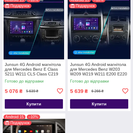
Подарунок
Подарунок
Junsun 4G Android магнітола
Junsun 4G Android магнітола
для Mercedes Benz E Class
для Mercedes Benz W203
S211 W211 CLS Class C219
W209 W219 W211 E200 E220
2002 - 2010
E300 B200 W169 W245 vito
Готово до відправки
Готово до відправки
W639
5 076
5 639
₴
₴
5 639 ₴
6 266 ₴
Купити
Купити
Android 15
–10%
Подарунок