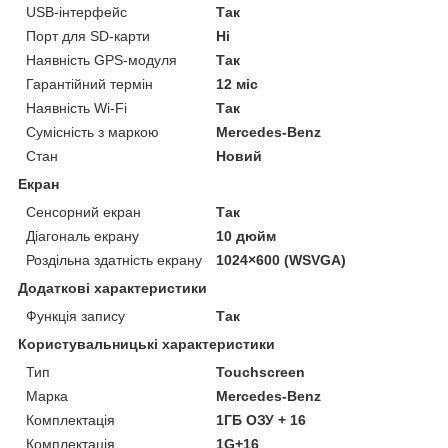
USB-інтерфейс
Так
Порт для SD-карти
Ні
Наявність GPS-модуля
Так
Гарантійний термін
12 міс
Наявність Wi-Fi
Так
Сумісність з маркою
Mercedes-Benz
Стан
Новий
Екран
Сенсорний екран
Так
Діагональ екрану
10 дюйм
Роздільна здатність екрану
1024×600 (WSVGA)
Додаткові характеристики
Функція запису
Так
Користувальницькі характеристики
Тип
Touchscreen
Марка
Mercedes-Benz
Комплектація
1ГБ ОЗУ + 16
Комплектація
1G+16