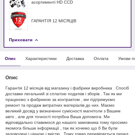
асортименті HD ССD
ГАРАНТІЯ 12 МІСЯЦІВ
Приховати
Опис
Характеристики
Доставка
Оплата
Умови п
Опис
Гарантія 12 місяців від магазину і фабрики виробника . Спосіб
доставки легальний зі сплатою податків і зборів . Так як ми
працюємо з фабрикою за контрактом , ми підтримуємо
ремонт та продаж витратних матеріалів до них. Маємо
великий досвід у визначенні сумісності магнітоли з Вашим
авто , але для точності потрібна Ваша допомога. Ми
відповідально ставимося до нашого замовника тому просимо
якомога більше інформації , так як хочемо що б Ви були
задоволені і цінною і якістю . Тому товар перевіряється перед