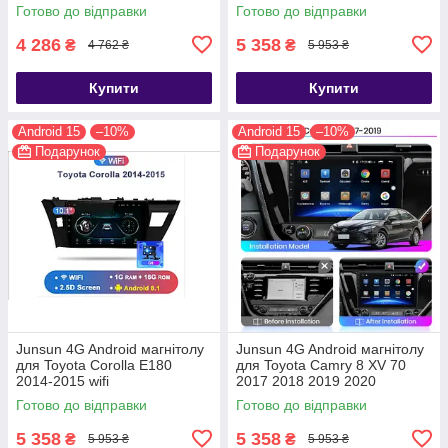
Готово до відправки
Готово до відправки
4 286
5 358
₴
₴
4 762 ₴
5 953 ₴
Купити
Купити
Android 15
–10%
Android 15
–10%
Подарунок
Подарунок
Junsun 4G Android магнітолу
Junsun 4G Android магнітолу
для Toyota Corolla E180
для Toyota Camry 8 XV 70
2014-2015 wifi
2017 2018 2019 2020
Готово до відправки
Готово до відправки
5 358
5 358
₴
₴
5 953 ₴
5 953 ₴