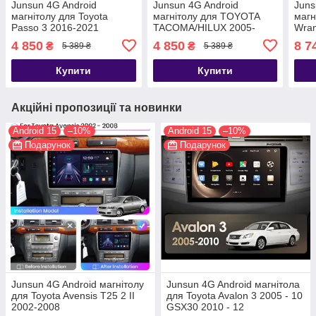
Junsun 4G Android
Junsun 4G Android
Juns
магнітолу для Toyota
магнітолу для TOYOTA
магн
Passo 3 2016-2021
TACOMA/HILUX 2005-
Wran
2013
4 850
4 850
8 7
₴
₴
5 389 ₴
5 389 ₴
Купити
Купити
Акційні пропозиції та новинки
Android 15
–10%
Android 15
–10%
Подарунок
Подарунок
Junsun 4G Android магнітолу
Junsun 4G Android магнітола
для Toyota Avensis T25 2 II
для Toyota Avalon 3 2005 - 10
2002-2008
GSX30 2010 - 12