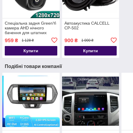
Спеціальна задня GreenYi
Автоакустика CALCELL
камера AHD нічного
CP-502
бачення для штатних
магнітол з перехідником
959
900
₴
₴
1 128 ₴
1 000 ₴
Купити
Купити
Подібні товари компанії