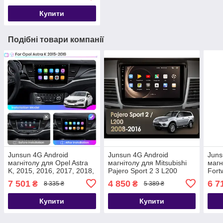
Купити
Подібні товари компанії
Junsun 4G Android
Junsun 4G Android
Juns
магнітолу для Opel Astra
магнітолу для Mitsubishi
магн
K, 2015, 2016, 2017, 2018,
Pajero Sport 2 3 L200
Fort
2019
2008-2016 2016-2019
2019 
7 501
4 850
6 7
₴
₴
8 335 ₴
5 389 ₴
Купити
Купити