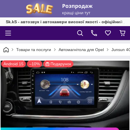
Sk.kS - автозвук і автокамери високої якості - офіційний д
Товари та послуги
Автомагнітола для Opel
Junsun 4G
Android 15
–10%
Подарунок