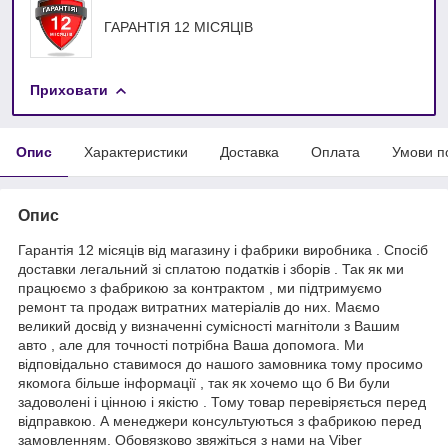
ГАРАНТІЯ 12 МІСЯЦІВ
Приховати
Опис
Характеристики
Доставка
Оплата
Умови п
Опис
Гарантія 12 місяців від магазину і фабрики виробника . Спосіб
доставки легальний зі сплатою податків і зборів . Так як ми
працюємо з фабрикою за контрактом , ми підтримуємо
ремонт та продаж витратних матеріалів до них. Маємо
великий досвід у визначенні сумісності магнітоли з Вашим
авто , але для точності потрібна Ваша допомога. Ми
відповідально ставимося до нашого замовника тому просимо
якомога більше інформації , так як хочемо що б Ви були
задоволені і цінною і якістю . Тому товар перевіряється перед
відправкою. А менеджери консультуються з фабрикою перед
замовленням. Обовязково звяжіться з нами на Viber