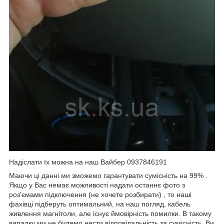
Надіслати їх можна на наш Вайбер 0937846191
Маючи ці данні ми зможемо гарантувати сумісність на 99% .
Якщо у Вас немає можливості надати останнє фото з
роз'ємами підключення (не хочете розбирати) , то наші
фахівці підберуть оптимальний, на наш погляд, кабель
живлення магнітоли, але існує ймовірність помилки. В такому
випадку ми не будемо нести відповідальність за сумісність. Ви