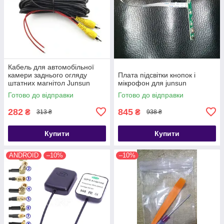
Кабель для автомобільної
камери заднього огляду
Плата підсвітки кнопок і
штатних магнітол Junsun
мікрофон для junsun
Готово до відправки
Готово до відправки
282
845
₴
₴
313 ₴
938 ₴
Купити
Купити
ANDROID
–10%
–10%