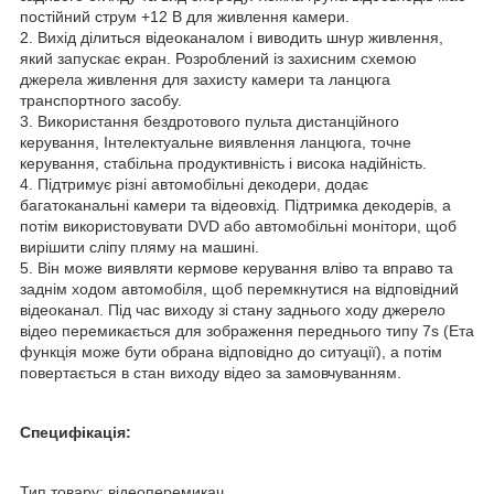
постійний струм +12 В для живлення камери.
2. Вихід ділиться відеоканалом і виводить шнур живлення,
який запускає екран. Розроблений із захисним схемою
джерела живлення для захисту камери та ланцюга
транспортного засобу.
3. Використання бездротового пульта дистанційного
керування, Інтелектуальне виявлення ланцюга, точне
керування, стабільна продуктивність і висока надійність.
4. Підтримує різні автомобільні декодери, додає
багатоканальні камери та відеовхід. Підтримка декодерів, а
потім використовувати DVD або автомобільні монітори, щоб
вирішити сліпу пляму на машині.
5. Він може виявляти кермове керування вліво та вправо та
заднім ходом автомобіля, щоб перемкнутися на відповідний
відеоканал. Під час виходу зі стану заднього ходу джерело
відео перемикається для зображення переднього типу 7s (Ета
функція може бути обрана відповідно до ситуації), а потім
повертається в стан виходу відео за замовчуванням.
Специфікація:
Тип товару: відеоперемикач