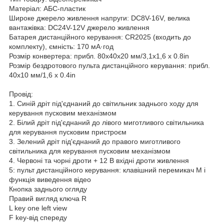
Матеріал: АБС-пластик
Широке джерело живлення напруги: DC8V-16V, велика
вантажівка: DC24V-12V джерело живлення
Батарея дистанційного керування: CR2025 (входить до
комплекту), ємність: 170 мА·год
Розмір конвертера: прибл. 80x40x20 мм/3,1x1,6 x 0.8in
Розмір бездротового пульта дистанційного керування: прибл.
40x10 мм/1,6 x 0.4in
Провід:
1. Синій дріт під'єднаний до світильник заднього ходу для
керування пусковим механізмом
2. Білий дріт під'єднаний до лівого миготливого світильника
для керування пусковим пристроєм
3. Зелений дріт під'єднаний до правого миготливого
світильника для керування пусковим механізмом
4. Червоні та чорні дроти + 12 В вхідні дроти живлення
5: пульт дистанційного керування: клавішний перемикач M і
функція виведення відео
Кнопка заднього огляду
Правий вигляд ключа R
L key one left view
F key-від спереду