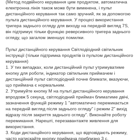
(Метод подвійного керування цим продуктом, автоматична
електронна лінія також може бути вимкнена, і пульт
дистанційного керування так само зручний, як за допомогою
пульта дистанційного керування. У процесі використання
тригера заднього огляду для виходу на передній вигляд 7S,
він підтримує тільки функцію реверсивного тригера заднього
огляду, що загалом зменшує помилки.
Пульт дистанційного керування Світлодіодний світильник
інструкції (тільки підтримка продуктів із пультом дистанційного
керування)
1. У тих випадках, коли дистанційний пульт утримуватиме
кнопку для роботи, індикатор світильник приймачем і
дистанційний пульт світлодіодний почне блимати, вказуючи,
що приймача є нормальним.
2. Утримуйте кнопку M на пульті дистанційного керування
впродовж 5 секунд, світлодіодний приймач блиматиме двічі,
зазначення функцій режиму 1 "автоматично перемикається
на передній вигляд після заднього огляду" і режим 2" вихід
відразу після закриття заднього огляду". Виконайте роботу
перемикання. Нарешті, перезавантажте живлення для
використання.
3. Коди дистанційного керування, що відповідають режиму,
часто натискайте кнопку приймача приблизно 3 с,