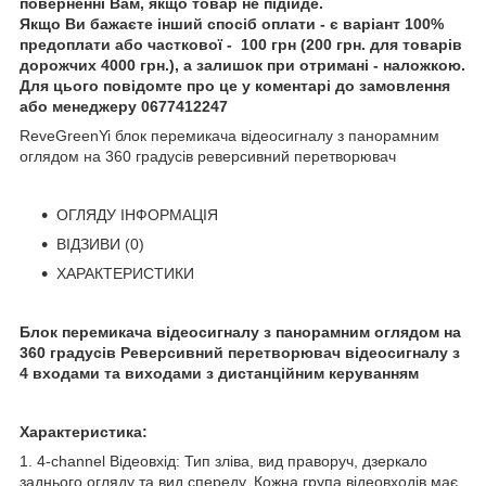
поверненні Вам, якщо товар не підійде.
Якщо Ви бажаєте інший спосіб оплати - є варіант 100%
предоплати або часткової - 100 грн (200 грн. для товарів
дорожчих 4000 грн.), а залишок при отримані - наложкою.
Для цього повідомте про це у коментарі до замовлення
або менеджеру 0677412247
ReveGreenYi блок перемикача відеосигналу з панорамним
оглядом на 360 градусів реверсивний перетворювач
ОГЛЯДУ ІНФОРМАЦІЯ
ВІДЗИВИ (0)‎
ХАРАКТЕРИСТИКИ
Блок перемикача відеосигналу з панорамним оглядом на
360 градусів Реверсивний перетворювач відеосигналу з
4 входами та виходами з дистанційним керуванням
Характеристика:
1. 4-channel Відеовхід: Тип зліва, вид праворуч, дзеркало
заднього огляду та вид спереду. Кожна група відеовходів має