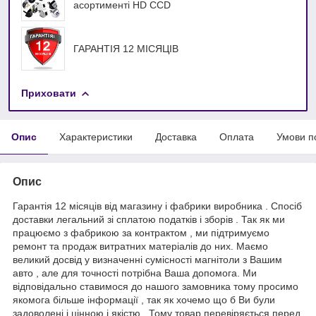
асортименті HD ССD
ГАРАНТІЯ 12 МІСЯЦІВ
Приховати
Опис
Характеристики
Доставка
Оплата
Умови п
Опис
Гарантія 12 місяців від магазину і фабрики виробника . Спосіб
доставки легальний зі сплатою податків і зборів . Так як ми
працюємо з фабрикою за контрактом , ми підтримуємо
ремонт та продаж витратних матеріалів до них. Маємо
великий досвід у визначенні сумісності магнітоли з Вашим
авто , але для точності потрібна Ваша допомога. Ми
відповідально ставимося до нашого замовника тому просимо
якомога більше інформації , так як хочемо що б Ви були
задоволені і цінною і якістю . Тому товар перевіряється перед