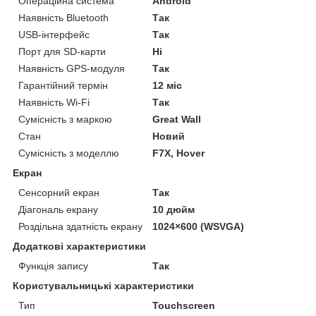
Операційна система
Android
Наявність Bluetooth
Так
USB-інтерфейс
Так
Порт для SD-карти
Ні
Наявність GPS-модуля
Так
Гарантійний термін
12 міс
Наявність Wi-Fi
Так
Сумісність з маркою
Great Wall
Стан
Новий
Сумісність з моделлю
F7X, Hover
Екран
Сенсорний екран
Так
Діагональ екрану
10 дюйм
Роздільна здатність екрану
1024×600 (WSVGA)
Додаткові характеристики
Функція запису
Так
Користувальницькі характеристики
Тип
Touchscreen