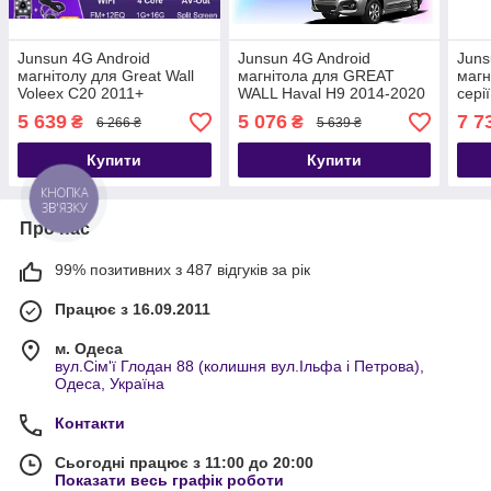
Junsun 4G Android
Junsun 4G Android
Juns
магнітолу для Great Wall
магнітола для GREAT
магн
Voleex C20 2011+
WALL Haval H9 2014-2020
сері
рамк
5 639
5 076
7 7
₴
₴
6 266 ₴
5 639 ₴
Купити
Купити
КНОПКА
ЗВ'ЯЗКУ
Про нас
99% позитивних з 487 відгуків за рік
Працює з 16.09.2011
м. Одеса
вул.Сім'ї Глодан 88 (колишня вул.Ільфа і Петрова),
Одеса, Україна
Контакти
Сьогодні працює з 11:00 до 20:00
Показати весь графік роботи