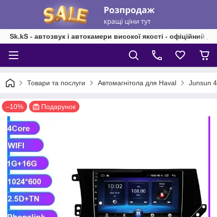
Sk.kS - автозвук і автокамери високої якості - офіційний д
Товари та послуги
Автомагнітола для Haval
Junsun 4
–10%
Подарунок