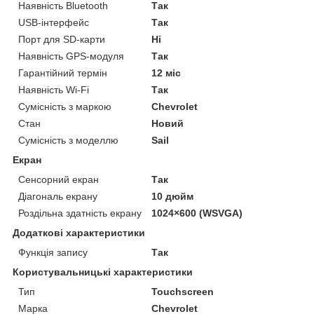
Наявність Bluetooth
Так
USB-інтерфейс
Так
Порт для SD-карти
Ні
Наявність GPS-модуля
Так
Гарантійний термін
12 міс
Наявність Wi-Fi
Так
Сумісність з маркою
Chevrolet
Стан
Новий
Сумісність з моделлю
Sail
Екран
Сенсорний екран
Так
Діагональ екрану
10 дюйм
Роздільна здатність екрану
1024×600 (WSVGA)
Додаткові характеристики
Функція запису
Так
Користувальницькі характеристики
Тип
Touchscreen
Марка
Chevrolet