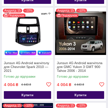
Андроїд 15
–10%
Андроїд 15
–10%
Подарунок
Подарунок
Junsun 4G Android магнітолу
Junsun 4G Android магнітола
для Chevrolet Spark 2010 —
для GMC Yukon 3 GMT 900
2021
Tahoe 2006 - 2014
Готово до відправки
Готово до відправки
4 004
4 004
₴
₴
4 449 ₴
4 449 ₴
Купити
Купити
Андроїд 15
–10%
Андроїд 15
–10%