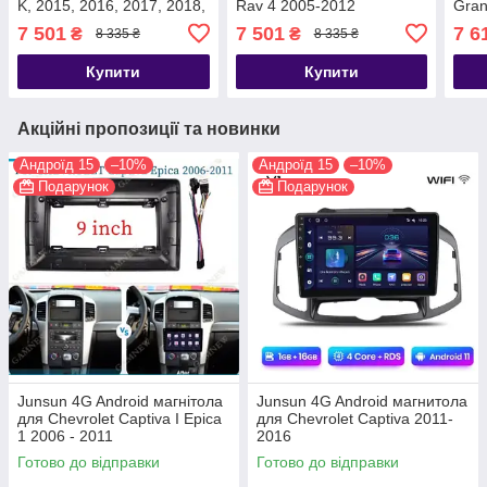
K, 2015, 2016, 2017, 2018,
Rav 4 2005-2012
Gran
2019
201
7 501
7 501
7 6
₴
₴
8 335 ₴
8 335 ₴
Купити
Купити
Акційні пропозиції та новинки
Андроїд 15
–10%
Андроїд 15
–10%
Подарунок
Подарунок
Junsun 4G Android магнітола
Junsun 4G Android магнитола
для Chevrolet Captiva I Epica
для Chevrolet Captiva 2011-
1 2006 - 2011
2016
Готово до відправки
Готово до відправки