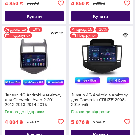
4 850
4 850
₴
₴
5 389 ₴
5 389 ₴
Купити
Купити
Андроїд 15
–10%
Андроїд 15
–10%
Подарунок
Подарунок
Junsun 4G Android магнітолу
Junsun 4G Android магнітолу
для Chevrolet Aveo 2 2011
для Chevrolet CRUZE 2008-
2012 2013 2014 2015
2015 wifi
Готово до відправки
Готово до відправки
4 004
5 076
₴
₴
4 449 ₴
5 640 ₴
Купити
Купити