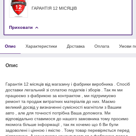
ГАРАНТІЯ 12 МІСЯЦІВ
Приховати
Опис
Характеристики
Доставка
Оплата
Умови п
Опис
Гарантія 12 місяців від магазину і фабрики виробника . Спосіб
доставки легальний зі сплатою податків і зборів . Так як ми
працюємо з фабрикою за контрактом , ми підтримуємо
ремонт та продаж витратних матеріалів до них. Маємо
великий досвід у визначенні сумісності магнітоли з Вашим
авто , але для точності потрібна Ваша допомога. Ми
відповідально ставимося до нашого замовника тому просимо
якомога більше інформації , так як хочемо що б Ви були
задоволені і цінною і якістю . Тому товар перевіряється перед
відправкою. А менеджери консультуються з фабрикою перед