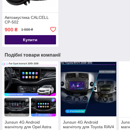
Автоакустика CALCELL
CP-502
900
₴
1 000 ₴
Купити
Подібні товари компанії
Junsun 4G Android
Junsun 4G Android
Juns
магнітолу для Opel Astra
магнітолу для Toyota RAV4
магн