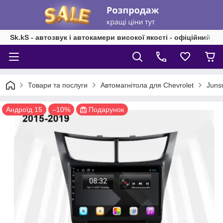
Sk.kS - автозвук і автокамери високої якості - офіційний д
Товари та послуги
Автомагнітола для Chevrolet
Juns
Андроїд 15
–10%
Подарунок