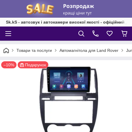
Sk.kS - автозвук і автокамери високої якості - офіційний д
Товари та послуги
Автомагнітола для Land Rover
Ju
–10%
Подарунок