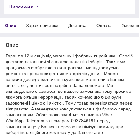
Приховати
Опис
Характеристики
Доставка
Оплата
Умови п
Опис
Гарантія 12 місяців від магазину і фабрики виробника . Спосіб
доставки легальний зі сплатою податків і зборів . Так як ми
працюємо з фабрикою за контрактом , ми підтримуємо
ремонт та продаж витратних матеріалів до них. Маємо
великий досвід у визначенні сумісності магнітоли з Вашим
авто , але для точності потрібна Ваша допомога. Ми
відповідально ставимося до нашого замовника тому просимо
якомога більше інформації , так як хочемо що б Ви були
задоволені і цінною і якістю . Тому товар перевіряється перед
відправкою. А менеджери консультуються з фабрикою перед
замовленням. Обовязково звяжіться з нами на Viber
WhatApp Telegram за номером 0937846191 перед
замовлення це у Ваших інтересах і мінімізує помилку при
виборі інсталіційного комплекту до Вашого авто.