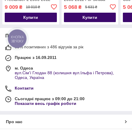
2006-2012 For ZOTYE
9 009
5 068
5 0
₴
₴
10 010 ₴
5 631 ₴
Z200 2011-2014 Peron 9
2009
Купити
Купити
Про нас
КНОПКА
ЗВ'ЯЗКУ
99% позитивних з 486 відгуків за рік
Працює з 16.09.2011
м. Одеса
вул.Сім'ї Глодан 88 (колишня вул.Ільфа і Петрова),
Одеса, Україна
Контакти
Сьогодні працює з 09:00 до 21:00
Показати весь графік роботи
Про нас