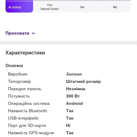
Приховати
Характеристики
Основні
Виробник
Junsun
Типорозмір
Штатний розмір
Передня панель
Незнімна
Потужність
300 Вт
Операційна система
Android
Наявність Bluetooth
Так
USB-інтерфейс
Так
Порт для SD-карти
Ні
Наявність GPS-модуля
Так