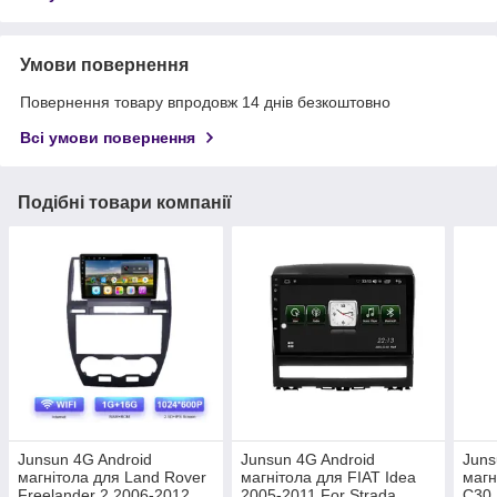
Умови повернення
Повернення товару впродовж 14 днів безкоштовно
Всі умови повернення
Подібні товари компанії
Junsun 4G Android
Junsun 4G Android
Juns
магнітола для Land Rover
магнітола для FIAT Idea
магн
Freelander 2 2006-2012
2005-2011 For Strada
C30 