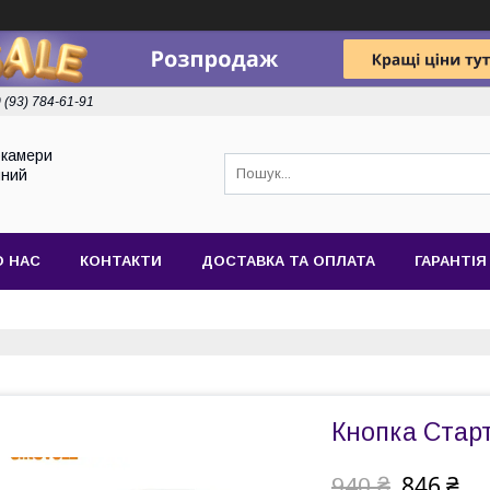
 (93) 784-61-91
токамери
йний
О НАС
КОНТАКТИ
ДОСТАВКА ТА ОПЛАТА
ГАРАНТІЯ
Кнопка Старт
846 ₴
940 ₴