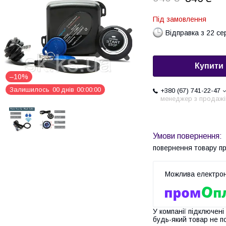
Під замовлення
Відправка з 22 се
Купити
–10%
Залишилось
0
0
днів
0
0
0
0
0
0
+380 (67) 741-22-47
менеджер з продажі
повернення товару п
У компанії підключені
будь-який товар не п