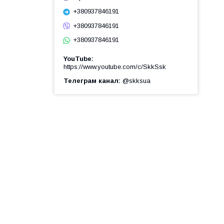
+380937846191
+380937846191
+380937846191
YouTube
https://www.youtube.com/c/SkkSsk
Телеграм канал
@skksua