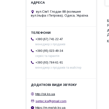
вул.Сім'ї Глодан 88 (колишня
вул.Ільфа і Петрова), Одеса, Україна
Б
Я
д
Д
+380 (67) 741-22-47
К
менеджер з продажів
+380 (95) 023-49-34
сервіс та гарантія
+380 (93) 784-61-91
менеджер з продажів та майстер
http://sk.ks.ua
sertec.ks@gmail.com
https://m.me/sk.ks.ua