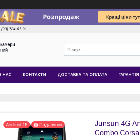
 (93) 784-61-91
токамери
йний
О НАС
КОНТАКТИ
ДОСТАВКА ТА ОПЛАТА
ГАРАНТІЯ
Junsun 4G An
Android 15
Подарунок
Combo Corsa 