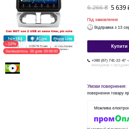
5 639 
6 266 ₴
Під замовлення
Відправка з 13 се
–10%
Купити
Залишилось
0
0
днів
0
0
0
0
0
0
+380 (67) 741-22-47
менеджер з продажі
повернення товару п