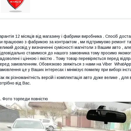
арантія 12 місяців від магазину і фабрики виробника . Спосіб достав
и працюємо з фабрикою за контрактом , ми підтримуємо ремонт та
еликий досвід у визначенні сумісності магнітоли з Вашим авто , а
ідповідально ставимося до нашого замовника тому просимо якомога
адоволені і цінною і якістю . Тому товар перевіряється перед ві
еред замовленням. Обовязково звяжіться з нами на Viber WhatAp
амовлення це у Ваших інтересах і мінімізує помилку при виборі інс
ак як різноманітність версій і комплектація авто дуже велике , дл
отрібно від Вас.
. Фото торпеди повністю