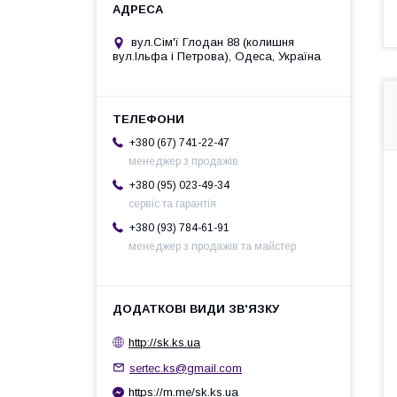
вул.Сім'ї Глодан 88 (колишня
вул.Ільфа і Петрова), Одеса, Україна
+380 (67) 741-22-47
менеджер з продажів
+380 (95) 023-49-34
сервіс та гарантія
+380 (93) 784-61-91
менеджер з продажів та майстер
http://sk.ks.ua
sertec.ks@gmail.com
https://m.me/sk.ks.ua