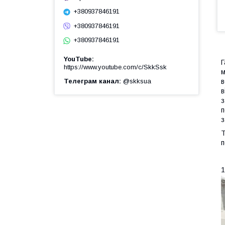
+380937846191
+380937846191
+380937846191
YouTube
Г
https://www.youtube.com/c/SkkSsk
м
в
Телеграм канал
@skksua
в
з
п
з
Т
п
1