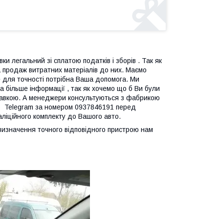
ки легальний зі сплатою податків і зборів . Так як
 продаж витратних матеріалів до них. Маємо
ле для точності потрібна Ваша допомога. Ми
 більше інформації , так як хочемо що б Ви були
дправкою. А менеджери консультуються з фабрикою
p Telegram за номером 0937846191 перед
таліційного комплекту до Вашого авто.
я визначення точного відповідного пристрою нам