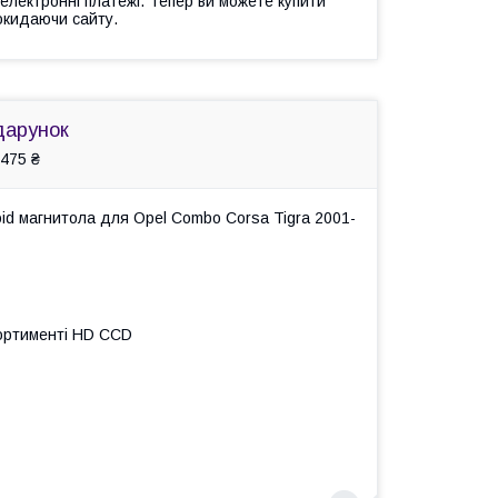
 електронні платежі. Тепер ви можете купити
окидаючи сайту.
дарунок
475 ₴
id магнитола для Opel Combo Corsa Tigra 2001-
сортименті HD ССD