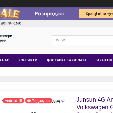
 (93) 784-61-91
токамери
йний
О НАС
КОНТАКТИ
ДОСТАВКА ТА ОПЛАТА
ГАРАНТІЯ
Junsun 4G An
Android 15
Подарунок
Volkswagen G