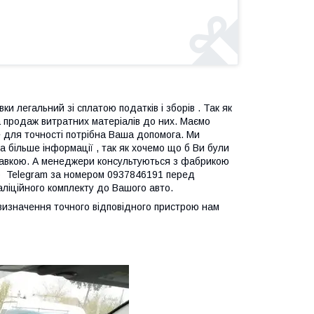
ки легальний зі сплатою податків і зборів . Так як
 продаж витратних матеріалів до них. Маємо
ле для точності потрібна Ваша допомога. Ми
 більше інформації , так як хочемо що б Ви були
дправкою. А менеджери консультуються з фабрикою
p Telegram за номером 0937846191 перед
таліційного комплекту до Вашого авто.
я визначення точного відповідного пристрою нам