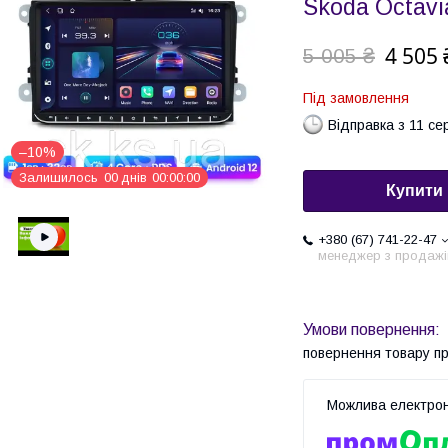
Skoda Octavi
4 505 
5 005 ₴
Під замовлення
Відправка з 11 се
–10%
Залишилось
0
0
днів
0
0
0
0
0
0
Купити
+380 (67) 741-22-47
менеджер з продажі
повернення товару п