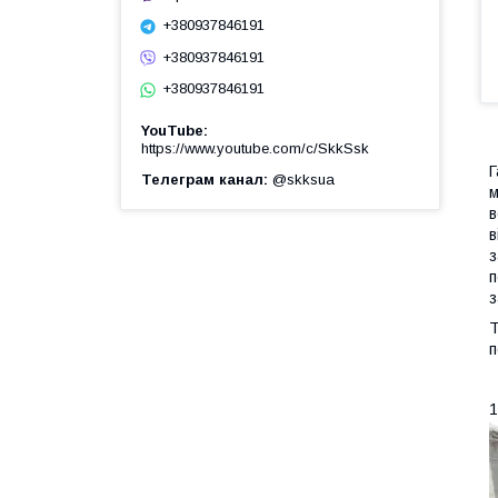
+380937846191
+380937846191
+380937846191
YouTube
https://www.youtube.com/c/SkkSsk
Г
Телеграм канал
@skksua
м
в
в
з
п
з
Т
п
1