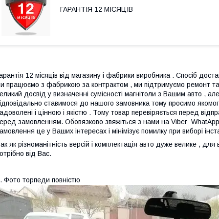
ГАРАНТІЯ 12 МІСЯЦІВ
арантія 12 місяців від магазину і фабрики виробника . Спосіб достав
и працюємо з фабрикою за контрактом , ми підтримуємо ремонт та
еликий досвід у визначенні сумісності магнітоли з Вашим авто , а
ідповідально ставимося до нашого замовника тому просимо якомога
адоволені і цінною і якістю . Тому товар перевіряється перед ві
еред замовленням. Обовязково звяжіться з нами на Viber WhatAp
амовлення це у Ваших інтересах і мінімізує помилку при виборі інс
ак як різноманітність версій і комплектація авто дуже велике , дл
отрібно від Вас.
. Фото торпеди повністю