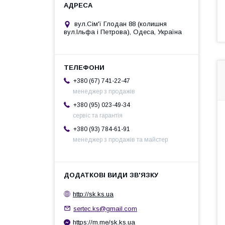
вул.Сім'ї Глодан 88 (колишня
вул.Ільфа і Петрова), Одеса, Україна
+380 (67) 741-22-47
менеджер з продажів
+380 (95) 023-49-34
сервіс та гарантія
+380 (93) 784-61-91
менеджер з продажів та майстер
http://sk.ks.ua
sertec.ks@gmail.com
https://m.me/sk.ks.ua