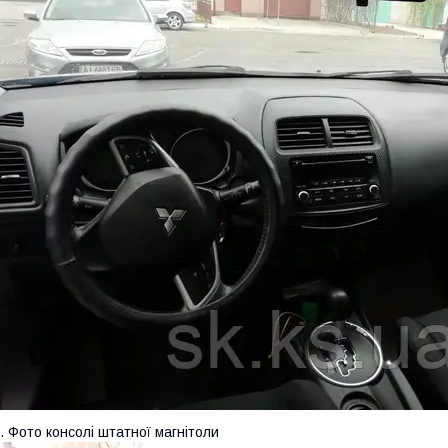
. Фото консолі штатної магнітоли