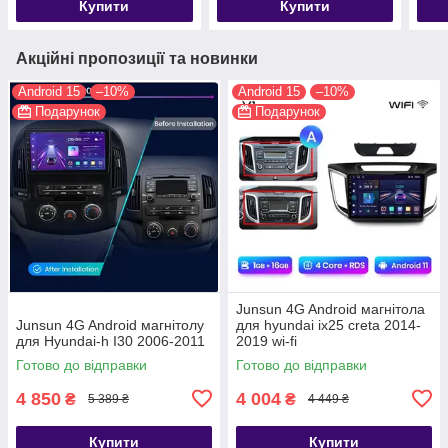
Купити
Купити
Акційні пропозиції та новинки
Android 15
–10%
Android 15
–10%
Подарунок
Подарунок
Junsun 4G Android магнітола
Junsun 4G Android магнітолу
для hyundai ix25 creta 2014-
для Hyundai-h I30 2006-2011
2019 wi-fi
Готово до відправки
Готово до відправки
4 850
4 004
₴
₴
5 389 ₴
4 449 ₴
Купити
Купити