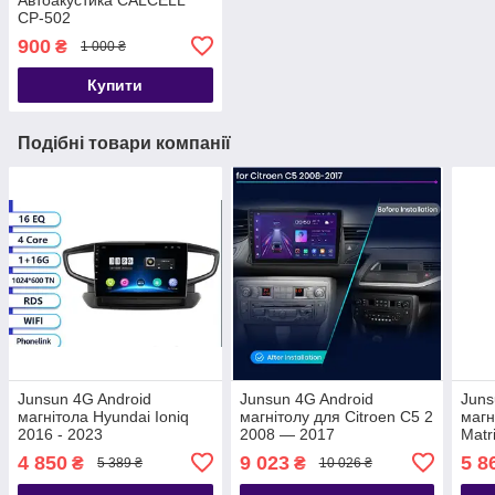
CP-502
900
₴
1 000 ₴
Купити
Подібні товари компанії
Junsun 4G Android
Junsun 4G Android
Juns
магнітола Hyundai Ioniq
магнітолу для Citroen C5 2
магн
2016 - 2023
2008 — 2017
Matr
4 850
9 023
5 8
₴
₴
5 389 ₴
10 026 ₴