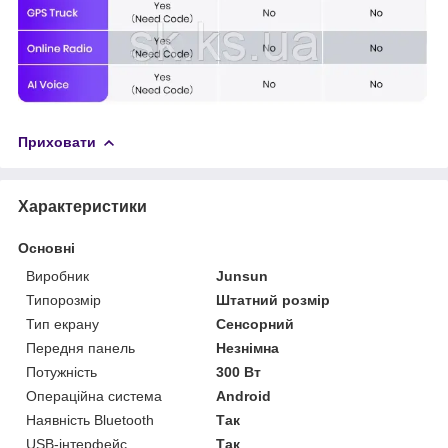
Приховати
Характеристики
Основні
Виробник
Junsun
Типорозмір
Штатний розмір
Тип екрану
Сенсорний
Передня панель
Незнімна
Потужність
300 Вт
Операційна система
Android
Наявність Bluetooth
Так
USB-інтерфейс
Так