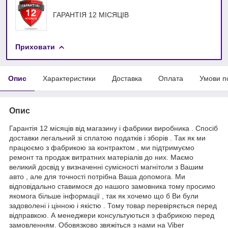
ГАРАНТІЯ 12 МІСЯЦІВ
Приховати
Опис
Характеристики
Доставка
Оплата
Умови п
Опис
Гарантія 12 місяців від магазину і фабрики виробника . Спосіб
доставки легальний зі сплатою податків і зборів . Так як ми
працюємо з фабрикою за контрактом , ми підтримуємо
ремонт та продаж витратних матеріалів до них. Маємо
великий досвід у визначенні сумісності магнітоли з Вашим
авто , але для точності потрібна Ваша допомога. Ми
відповідально ставимося до нашого замовника тому просимо
якомога більше інформації , так як хочемо що б Ви були
задоволені і цінною і якістю . Тому товар перевіряється перед
відправкою. А менеджери консультуються з фабрикою перед
замовленням. Обовязково звяжіться з нами на Viber