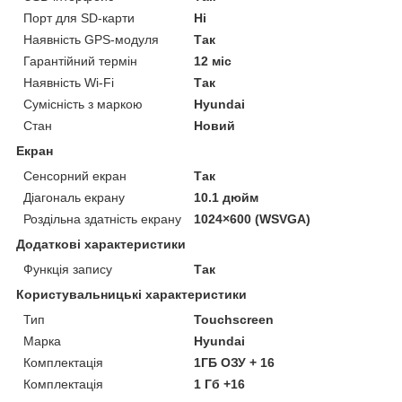
Порт для SD-карти
Ні
Наявність GPS-модуля
Так
Гарантійний термін
12 міс
Наявність Wi-Fi
Так
Сумісність з маркою
Hyundai
Стан
Новий
Екран
Сенсорний екран
Так
Діагональ екрану
10.1 дюйм
Роздільна здатність екрану
1024×600 (WSVGA)
Додаткові характеристики
Функція запису
Так
Користувальницькі характеристики
Тип
Touchscreen
Марка
Hyundai
Комплектація
1ГБ ОЗУ + 16
Комплектація
1 Гб +16