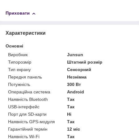
Приховати
Характеристики
Основні
Виробник
Junsun
Типорозмір
Штатний розмір
Тип екрану
Сенсорний
Передня панель
Незнімна
Потужність
300 Вт
Операційна система
Android
Наявність Bluetooth
Так
USB-інтерфейс
Так
Порт для SD-карти
Ні
Наявність GPS-модуля
Так
Гарантійний термін
12 міс
Наявність Wi-Fi
Так