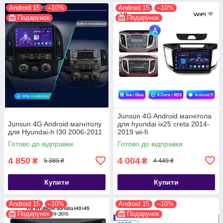
Android 15
–10%
Android 15
–10%
Подарунок
Подарунок
Junsun 4G Android магнітола
Junsun 4G Android магнітолу
для hyundai ix25 creta 2014-
для Hyundai-h I30 2006-2011
2019 wi-fi
Готово до відправки
Готово до відправки
4 850
4 004
₴
₴
5 389 ₴
4 449 ₴
Купити
Купити
Android 15
–10%
Android 15
–10%
Подарунок
Подарунок