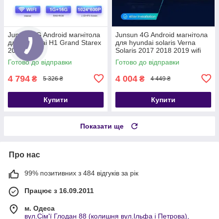
Junsun 4G Android магнітола
Junsun 4G Android магнітола
для Hyundai H1 Grand Starex
для hyundai solaris Verna
2007-2019
Solaris 2017 2018 2019 wifi
Готово до відправки
Готово до відправки
4 794
4 004
₴
₴
5 326 ₴
4 449 ₴
Купити
Купити
Показати ще
Про нас
99% позитивних з 484 відгуків за рік
Працює з 16.09.2011
м. Одеса
вул.Сім'ї Глодан 88 (колишня вул.Ільфа і Петрова),