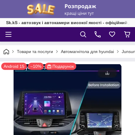
Sk.kS - автозвук і автокамери високої якості - офіційний д
Товари та послуги
Автомагнітола для hyundai
Junsun
Android 15
–10%
Подарунок