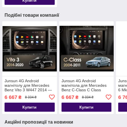
Купити
Подібні товари компанії
Junsun 4G Android
Junsun 4G Android
Juns
магнітолу для Mercedes
магнітола для Mercedes
магн
Benz Vito 3 W447 2014 —
Benz C-Class C Class
6 Mk
2020
W203 W209 C180 C200
6 667
6 667
6 7
₴
₴
8 334 ₴
8 334 ₴
CL203 C209 A209 2004 -
2011
Купити
Купити
Акційні пропозиції та новинки