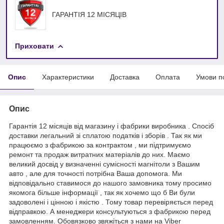
ГАРАНТІЯ 12 МІСЯЦІВ
Приховати
Опис
Характеристики
Доставка
Оплата
Умови п
Опис
Гарантія 12 місяців від магазину і фабрики виробника . Спосіб
доставки легальний зі сплатою податків і зборів . Так як ми
працюємо з фабрикою за контрактом , ми підтримуємо
ремонт та продаж витратних матеріалів до них. Маємо
великий досвід у визначенні сумісності магнітоли з Вашим
авто , але для точності потрібна Ваша допомога. Ми
відповідально ставимося до нашого замовника тому просимо
якомога більше інформації , так як хочемо що б Ви були
задоволені і цінною і якістю . Тому товар перевіряється перед
відправкою. А менеджери консультуються з фабрикою перед
замовленням. Обовязково звяжіться з нами на Viber