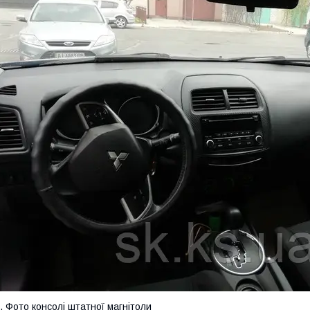
. Фото консолі штатної магнітоли