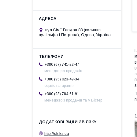
вул.Сім'ї Глодан 88 (колишня
вул.Ільфа і Петрова), Одеса, Україна
Г
м
в
+380 (67) 741-22-47
в
менеджер з продажів
з
п
+380 (95) 023-49-34
з
сервіс та гарантія
Т
+380 (93) 784-61-91
п
менеджер з продажів та майстер
1
http://sk.ks.ua