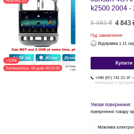
Android 15
k2500 2004 -
4 843 
5 381 ₴
Під замовлення
Відправка з 11 се
–10%
Купити
Залишилось
0
0
днів
0
0
0
0
0
0
+380 (67) 741-22-47
менеджер з продажі
повернення товару п