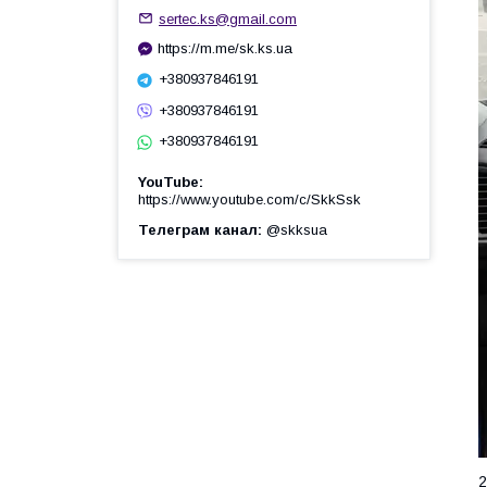
sertec.ks@gmail.com
https://m.me/sk.ks.ua
+380937846191
+380937846191
+380937846191
YouTube
https://www.youtube.com/c/SkkSsk
Телеграм канал
@skksua
2