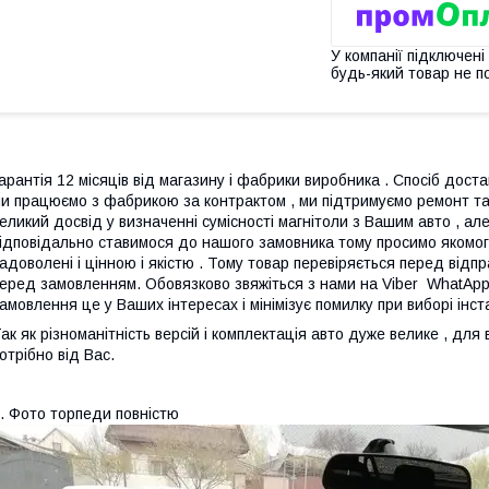
У компанії підключені
будь-який товар не п
арантія 12 місяців від магазину і фабрики виробника . Спосіб достав
и працюємо з фабрикою за контрактом , ми підтримуємо ремонт та
еликий досвід у визначенні сумісності магнітоли з Вашим авто , а
ідповідально ставимося до нашого замовника тому просимо якомога
адоволені і цінною і якістю . Тому товар перевіряється перед ві
еред замовленням. Обовязково звяжіться з нами на Viber WhatAp
амовлення це у Ваших інтересах і мінімізує помилку при виборі інс
ак як різноманітність версій і комплектація авто дуже велике , дл
отрібно від Вас.
. Фото торпеди повністю