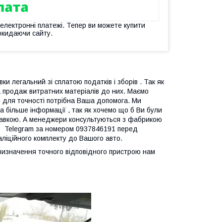
 електронні платежі. Тепер ви можете купити
окидаючи сайту.
ки легальний зі сплатою податків і зборів . Так як
 продаж витратних матеріалів до них. Маємо
ле для точності потрібна Ваша допомога. Ми
 більше інформації , так як хочемо що б Ви були
дправкою. А менеджери консультуються з фабрикою
p Telegram за номером 0937846191 перед
таліційного комплекту до Вашого авто.
я визначення точного відповідного пристрою нам