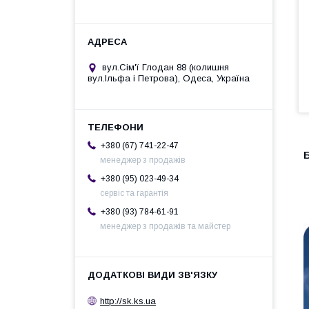
вул.Сім'ї Глодан 88 (колишня
вул.Ільфа і Петрова), Одеса, Україна
+380 (67) 741-22-47
Б
менеджер з продажів
+380 (95) 023-49-34
сервіс та гарантія
+380 (93) 784-61-91
менеджер з продажів та майстер
http://sk.ks.ua