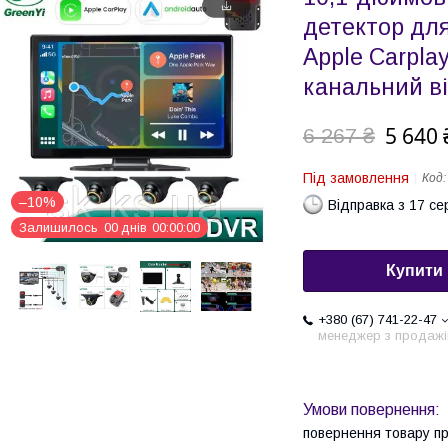
детектор для
Apple Carplay
канальний в
5 640 
6 267 ₴
Під замовлення
Код
–10%
Відправка з 17 се
Залишилось
0
0
днів
0
0
0
0
0
0
Купити
+380 (67) 741-22-47
менеджер з продажі
повернення товару п