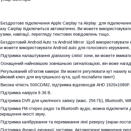
 Бездротове підключення Apple Carplay та Airplay: для підключення 
азу Carplay підключиться автоматично. Ви можете використовувати
узики, навігації, перегляду текстових повідомлень тощо.
 Бездротовий Android Auto та Android Mirror: Щоб використовувати An
и можете використовувати Android auto для голосового керування, м
 Підтримка налаштування діапазону сліпої зони, ви можете вмикат
 Оснащений найновішою зовнішньою сигналізацією, він може нагад
 Регульований об'єктив камери: Ви можете регулювати кут нахилу 
айковий ключ для внутрішнього кута, щоб послабити гвинт)
 Висока чіткість 500CD/M2, підтримка відеовходів AHD 1920x1080P.
 Підтримка напруги 9-36 В.
 Підтримка DVR для циклічного запису (макс. 256 ГБ), Bluetooth, W
 Підтримка FM-стерео радіо та Bluetooth аудіо, можна підключити 
окращення якості звуку.
 Підтримка калібрування та перемикання лінії реверсу (екран постач
 Підтримка функції екранної заставки. Автоматичне вимкнення екра