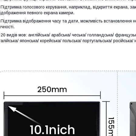
 Підтримка голосового керування, наприклад, відкриття екрана, за
ідображення певного екрана камери.
 Підтримка відображення часу та дати, можливість встановлення н
учності.
 20 видів мов: англійська/ арабська/ чеська/ голландська/ французьк
талійська/ японська/ корейська/ польська/ португальська/ російська/ 