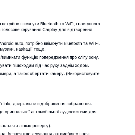
потрібно ввімкнути Bluetooth та WiFi, і наступного
 голосове керування Carplay для відтворення
droid auto, потрібно ввімкнути Bluetooth та Wi-Fi.
узики, навігації тощо.
и/вимикати функцію попередження про сліпу зону.
увати пішоходам під час руху заднім ходом.
камери, а також обертати камеру. (Використовуйте
iFi Info, дзеркальне відображення зображення.
до оригінальної автомобільної аудіосистеми для
ається з лінією реверсу).
на, безпечніше керування автомобілем вночі.