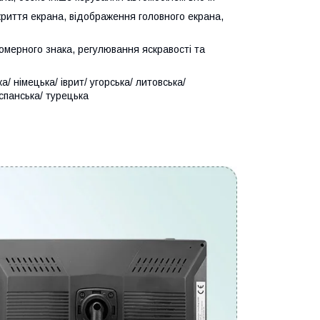
криття екрана, відображення головного екрана,
омерного знака, регулювання яскравості та
а/ німецька/ іврит/ угорська/ литовська/
іспанська/ турецька