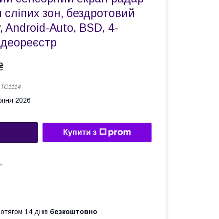
 сліпих зон, бездротовий
, Android-Auto, BSD, 4-
ідеореєстр
₴
:
TC1114
рпня 2026
Купити з
в
ротягом 14 днів
безкоштовно