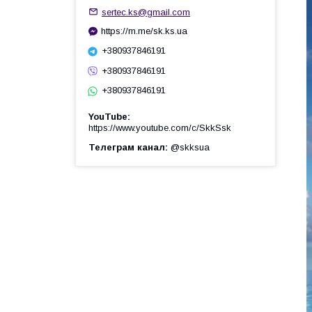
sertec.ks@gmail.com
https://m.me/sk.ks.ua
+380937846191
+380937846191
+380937846191
YouTube
https://www.youtube.com/c/SkkSsk
Телеграм канал
@skksua