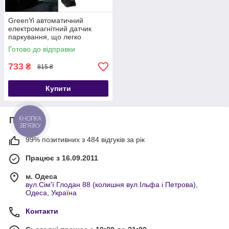
GreenYi автоматичний
електромагнітний датчик
паркування, що легко
встановлюється,
Готово до відправки
паркувальний радар
733
₴
815 ₴
Купити
Про нас
КНОПКА
ЗВ'ЯЗКУ
99% позитивних з 484 відгуків за рік
Працює з 16.09.2011
м. Одеса
вул.Сім'ї Глодан 88 (колишня вул.Ільфа і Петрова),
Одеса, Україна
Контакти