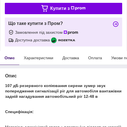
Купити з
Що таке купити з Пром?
Замовлення під захистом
Доступна доставка
Опис
Характеристики
Доставка
Оплата
Умови п
Опис
107 дБ резервного копіювання сирени зумер звук
попередження сигналізації ріг для автомобіля вантажівки
задній нагадування автомобільний ріг 12-48 в
Специфікація:
Матеріал: алюмінієвий сплав + пластик (не піддається корозії)