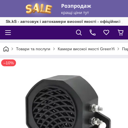
Sk.kS - автозвук і автокамери високої якості - офіційний д
Товари та послуги
Камери високої якості GreenYi
Па
–10%