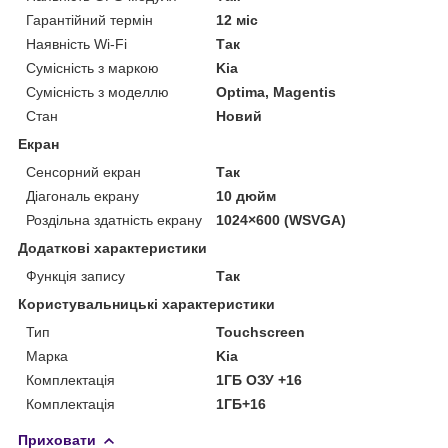
Гарантійний термін
12 міс
Наявність Wi-Fi
Так
Сумісність з маркою
Kia
Сумісність з моделлю
Optima, Magentis
Стан
Новий
Екран
Сенсорний екран
Так
Діагональ екрану
10 дюйм
Роздільна здатність екрану
1024×600 (WSVGA)
Додаткові характеристики
Функція запису
Так
Користувальницькі характеристики
Тип
Touchscreen
Марка
Kia
Комплектація
1ГБ ОЗУ +16
Комплектація
1ГБ+16
Приховати