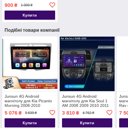
900
₴
1 000 ₴
Купити
Подібні товари компанії
Junsun 4G Android
Junsun 4G Android
Juns
магнітолу для Kia Picanto
магнітолу для Kia Soul 1
магн
Morning 2008-2010
AM 2008 2009 2010 2011
Rav 
PICANTO Morning 2016
5 076
3 810
7 5
₴
₴
5 639 ₴
4 762 ₴
2017 2018 2019
Купити
Купити