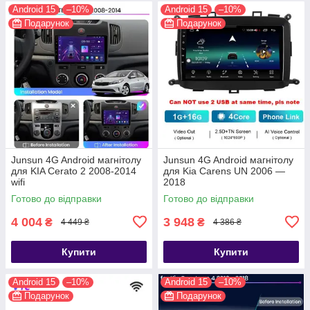
Android 15
–10%
Android 15
–10%
Подарунок
Подарунок
Junsun 4G Android магнітолу
Junsun 4G Android магнітолу
для KIA Cerato 2 2008-2014
для Kia Carens UN 2006 —
wifi
2018
Готово до відправки
Готово до відправки
4 004
3 948
₴
₴
4 449 ₴
4 386 ₴
Купити
Купити
Android 15
–10%
Android 15
–10%
Подарунок
Подарунок