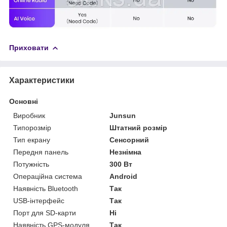
Приховати
Характеристики
Основні
Виробник
Junsun
Типорозмір
Штатний розмір
Тип екрану
Сенсорний
Передня панель
Незнімна
Потужність
300 Вт
Операційна система
Android
Наявність Bluetooth
Так
USB-інтерфейс
Так
Порт для SD-карти
Ні
Наявність GPS-модуля
Так