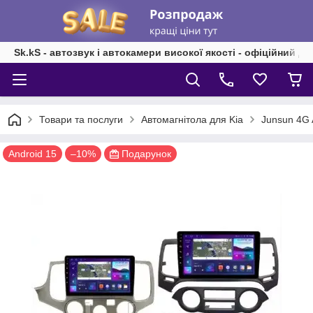
Sk.kS - автозвук і автокамери високої якості - офіційний д
Товари та послуги
Автомагнітола для Kia
Junsun 4G 
Android 15
–10%
Подарунок