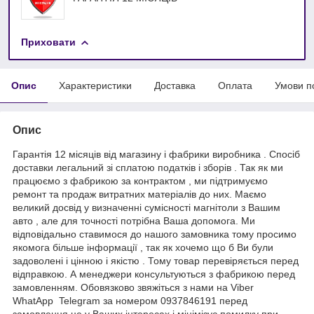
Приховати
Опис
Характеристики
Доставка
Оплата
Умови п
Опис
Гарантія 12 місяців від магазину і фабрики виробника . Спосіб
доставки легальний зі сплатою податків і зборів . Так як ми
працюємо з фабрикою за контрактом , ми підтримуємо
ремонт та продаж витратних матеріалів до них. Маємо
великий досвід у визначенні сумісності магнітоли з Вашим
авто , але для точності потрібна Ваша допомога. Ми
відповідально ставимося до нашого замовника тому просимо
якомога більше інформації , так як хочемо що б Ви були
задоволені і цінною і якістю . Тому товар перевіряється перед
відправкою. А менеджери консультуються з фабрикою перед
замовленням. Обовязково звяжіться з нами на Viber
WhatApp Telegram за номером 0937846191 перед
замовлення це у Ваших інтересах і мінімізує помилку при