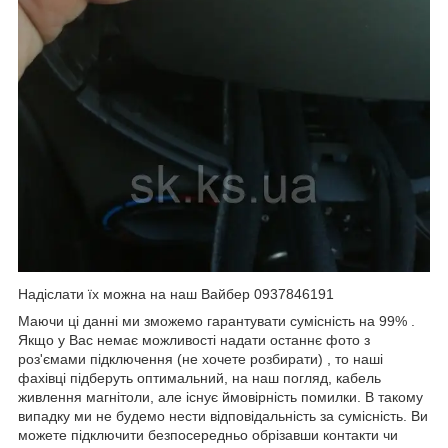
Надіслати їх можна на наш Вайбер 0937846191
Маючи ці данні ми зможемо гарантувати сумісність на 99% .
Якщо у Вас немає можливості надати останнє фото з
роз'ємами підключення (не хочете розбирати) , то наші
фахівці підберуть оптимальний, на наш погляд, кабель
живлення магнітоли, але існує ймовірність помилки. В такому
випадку ми не будемо нести відповідальність за сумісність. Ви
можете підключити безпосередньо обрізавши контакти чи