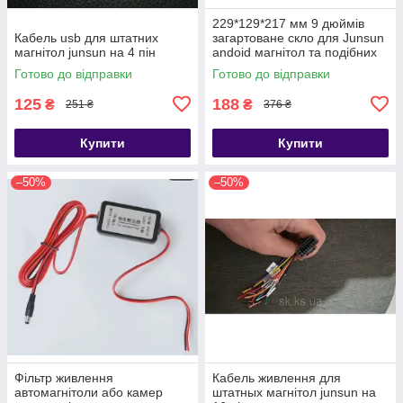
229*129*217 мм 9 дюймів
Кабель usb для штатних
загартоване скло для Junsun
магнітол junsun на 4 пін
andoid магнітол та подібних
Готово до відправки
Готово до відправки
125
188
₴
₴
251 ₴
376 ₴
Купити
Купити
–50%
–50%
Фільтр живлення
Кабель живлення для
автомагнітоли або камер
штатных магнітол junsun на