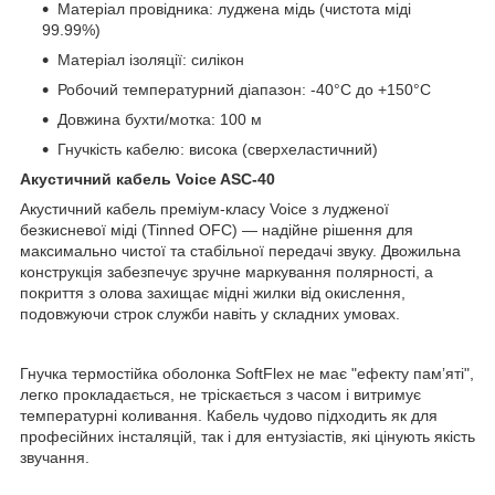
Матеріал провідника: луджена мідь (чистота міді
99.99%)
Матеріал ізоляції: силікон
Робочий температурний діапазон: -40°C до +150°C
Довжина бухти/мотка: 100 м
Гнучкість кабелю: висока (сверхеластичний)
Акустичний кабель Voice ASC-40
Акустичний кабель преміум-класу Voice з лудженої
безкисневої міді (Tinned OFC) — надійне рішення для
максимально чистої та стабільної передачі звуку. Двожильна
конструкція забезпечує зручне маркування полярності, а
покриття з олова захищає мідні жилки від окислення,
подовжуючи строк служби навіть у складних умовах.
Гнучка термостійка оболонка SoftFlex не має "ефекту памʼяті",
легко прокладається, не тріскається з часом і витримує
температурні коливання. Кабель чудово підходить як для
професійних інсталяцій, так і для ентузіастів, які цінують якість
звучання.