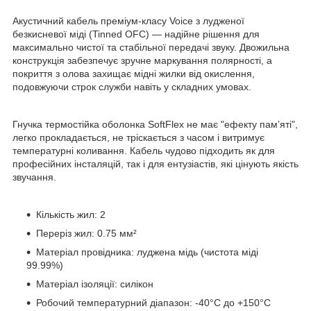
Акустичний кабель преміум-класу Voice з лудженої
безкисневої міді (Tinned OFC) — надійне рішення для
максимально чистої та стабільної передачі звуку. Двожильна
конструкція забезпечує зручне маркування полярності, а
покриття з олова захищає мідні жилки від окислення,
подовжуючи строк служби навіть у складних умовах.
Гнучка термостійка оболонка SoftFlex не має "ефекту памʼяті",
легко прокладається, не тріскається з часом і витримує
температурні коливання. Кабель чудово підходить як для
професійних інсталяцій, так і для ентузіастів, які цінують якість
звучання.
Кількість жил: 2
Переріз жил: 0.75 мм²
Матеріал провідника: луджена мідь (чистота міді
99.99%)
Матеріал ізоляції: силікон
Робочий температурний діапазон: -40°C до +150°C