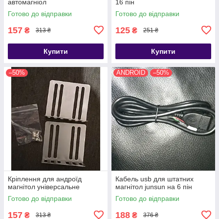
автомагніол
16 пін
Готово до відправки
Готово до відправки
157
125
₴
₴
313 ₴
251 ₴
Купити
Купити
–50%
ANDROID
–50%
Кріплення для андроїд
Кабель usb для штатних
магнітол універсальне
магнітол junsun на 6 пін
Готово до відправки
Готово до відправки
157
188
₴
₴
313 ₴
376 ₴