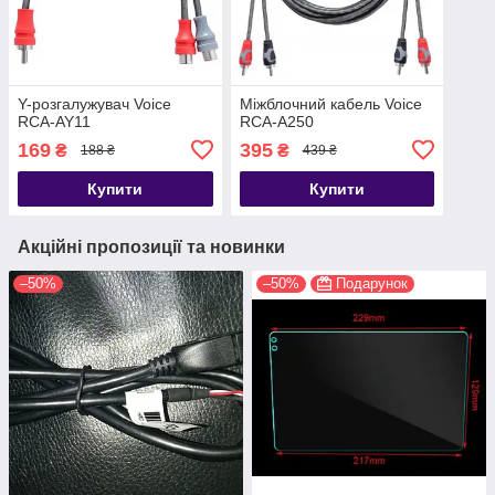
Y-розгалужувач Voice
Міжблочний кабель Voice
RCA-AY11
RCA-A250
169
395
₴
₴
188 ₴
439 ₴
Купити
Купити
Акційні пропозиції та новинки
–50%
–50%
Подарунок