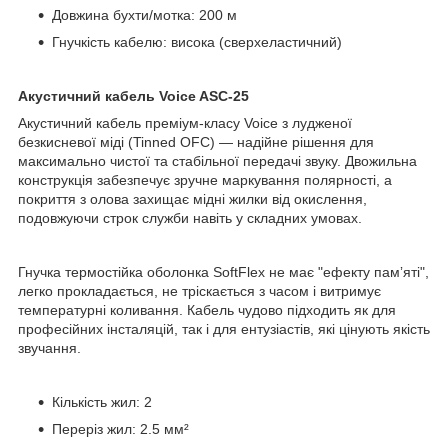
Довжина бухти/мотка: 200 м
Гнучкість кабелю: висока (сверхеластичний)
Акустичний кабель Voice ASC-25
Акустичний кабель преміум-класу Voice з лудженої
безкисневої міді (Tinned OFC) — надійне рішення для
максимально чистої та стабільної передачі звуку. Двожильна
конструкція забезпечує зручне маркування полярності, а
покриття з олова захищає мідні жилки від окислення,
подовжуючи строк служби навіть у складних умовах.
Гнучка термостійка оболонка SoftFlex не має "ефекту памʼяті",
легко прокладається, не тріскається з часом і витримує
температурні коливання. Кабель чудово підходить як для
професійних інсталяцій, так і для ентузіастів, які цінують якість
звучання.
Кількість жил: 2
Переріз жил: 2.5 мм²