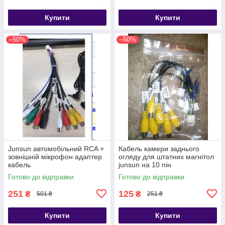
Купити
Купити
–50%
–50%
Junsun автомобільний RCA +
Кабель камери заднього
зовнішній мікрофон адаптер
огляду для штатних магнітол
кабель
junsun на 10 пін
Готово до відправки
Готово до відправки
251
125
₴
₴
501 ₴
251 ₴
Купити
Купити