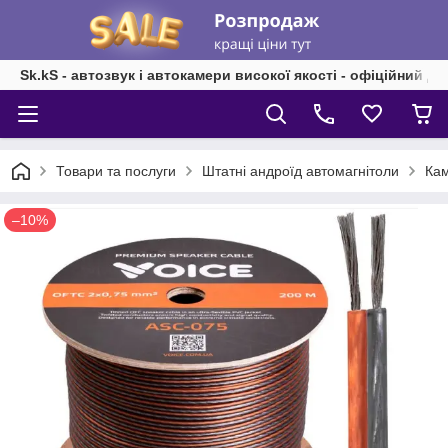
Sk.kS - автозвук і автокамери високої якості - офіційний д
Товари та послуги
Штатні андроїд автомагнітоли
Кам
–10%