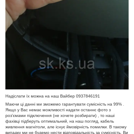
Надіслати їх можна на наш Вайбер 0937846191
Маючи ці данні ми зможемо гарантувати сумісність на 99% .
Якщо у Вас немає можливості надати останнє фото з
роз'ємами підключення (не хочете розбирати) , то наші
фахівці підберуть оптимальний, на наш погляд, кабель
живлення магнітоли, але існує ймовірність помилки. В такому
випадку ми не будемо нести відповідальність за сумісність. Ви