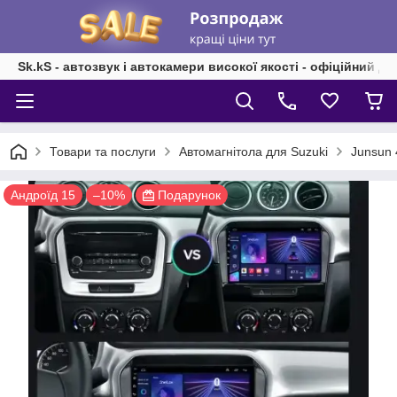
Sk.kS - автозвук і автокамери високої якості - офіційний д
Товари та послуги
Автомагнітола для Suzuki
Junsun 
Андроїд 15
–10%
Подарунок