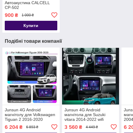
Автоакустика CALCELL
CP-502
900
₴
1 000 ₴
Купити
Подібні товари компанії
Junsun 4G Android
Junsun 4G Android
Juns
магнітолу для Volkswagen
магнітола для Suzuki
магн
Tiguan 2 2016-2020
vitara 2014-2022 wifi
2004
6 204
3 560
6 2
₴
₴
6 893 ₴
4 449 ₴