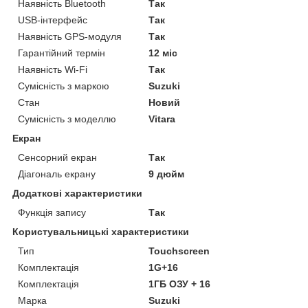
Наявність Bluetooth
Так
USB-інтерфейс
Так
Наявність GPS-модуля
Так
Гарантійний термін
12 міс
Наявність Wi-Fi
Так
Сумісність з маркою
Suzuki
Стан
Новий
Сумісність з моделлю
Vitara
Екран
Сенсорний екран
Так
Діагональ екрану
9 дюйм
Додаткові характеристики
Функція запису
Так
Користувальницькі характеристики
Тип
Touchscreen
Комплектація
1G+16
Комплектація
1ГБ ОЗУ + 16
Марка
Suzuki