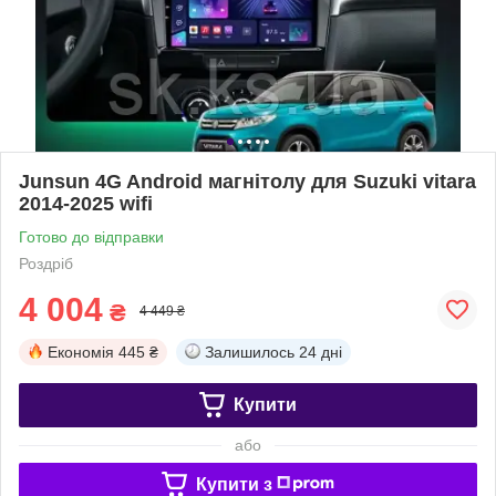
Junsun 4G Android магнітолу для Suzuki vitara
2014-2025 wifi
Готово до відправки
Роздріб
4 004
₴
4 449 ₴
Економія
445 ₴
Залишилось
24 дні
Купити
або
Купити з