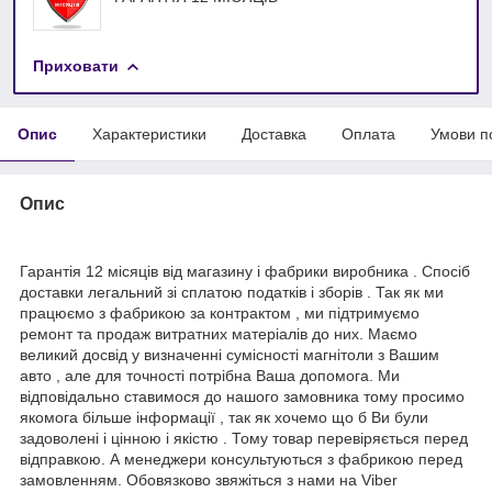
Приховати
Опис
Характеристики
Доставка
Оплата
Умови п
Опис
Гарантія 12 місяців від магазину і фабрики виробника . Спосіб
доставки легальний зі сплатою податків і зборів . Так як ми
працюємо з фабрикою за контрактом , ми підтримуємо
ремонт та продаж витратних матеріалів до них. Маємо
великий досвід у визначенні сумісності магнітоли з Вашим
авто , але для точності потрібна Ваша допомога. Ми
відповідально ставимося до нашого замовника тому просимо
якомога більше інформації , так як хочемо що б Ви були
задоволені і цінною і якістю . Тому товар перевіряється перед
відправкою. А менеджери консультуються з фабрикою перед
замовленням. Обовязково звяжіться з нами на Viber