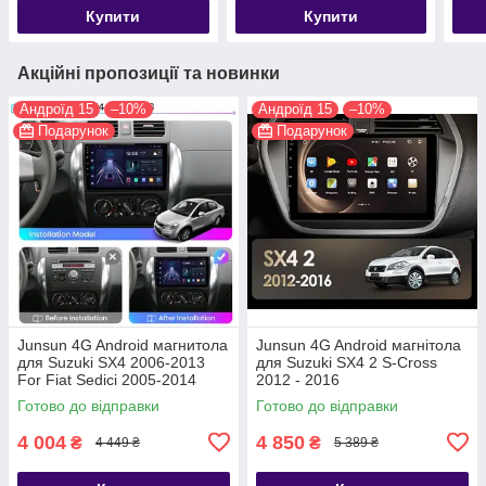
Купити
Купити
Акційні пропозиції та новинки
Андроїд 15
–10%
Андроїд 15
–10%
Подарунок
Подарунок
Junsun 4G Android магнитола
Junsun 4G Android магнітола
для Suzuki SX4 2006-2013
для Suzuki SX4 2 S-Cross
For Fiat Sedici 2005-2014
2012 - 2016
Готово до відправки
Готово до відправки
4 004
4 850
₴
₴
4 449 ₴
5 389 ₴