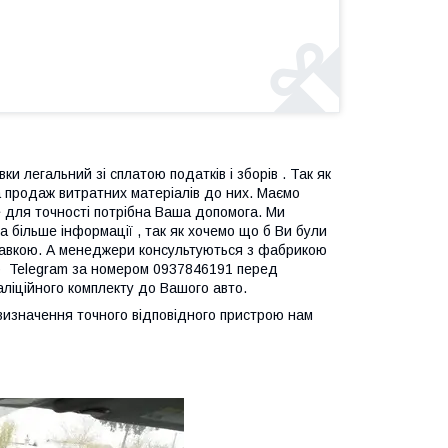
ки легальний зі сплатою податків і зборів . Так як
 продаж витратних матеріалів до них. Маємо
ле для точності потрібна Ваша допомога. Ми
 більше інформації , так як хочемо що б Ви були
дправкою. А менеджери консультуються з фабрикою
p Telegram за номером 0937846191 перед
таліційного комплекту до Вашого авто.
я визначення точного відповідного пристрою нам