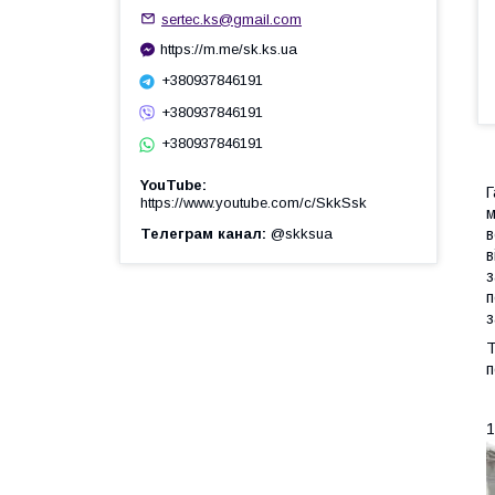
sertec.ks@gmail.com
https://m.me/sk.ks.ua
+380937846191
+380937846191
+380937846191
YouTube
Г
https://www.youtube.com/c/SkkSsk
м
в
Телеграм канал
@skksua
в
з
п
з
Т
п
1