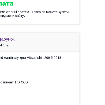
 електронні платежі. Тепер ви можете купити
окидаючи сайту.
дарунок
475 ₴
d магнітолу для Mitsubishi L200 5 2018 —
сортименті HD ССD