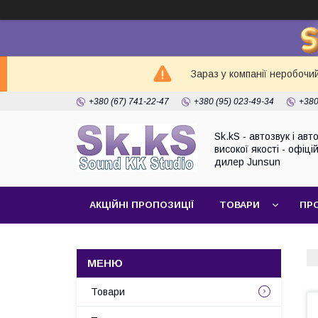
Зараз у компанії неробочи
+380 (67) 741-22-47
+380 (95) 023-49-34
+380
Sk.kS - автозвук і ав
високої якості - офіці
дилер Junsun
АКЦІЙНІ ПРОПОЗИЦІЇ
ТОВАРИ
ПР
Товари