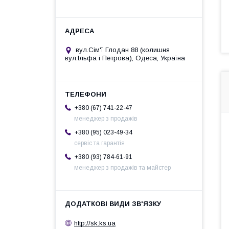
вул.Сім'ї Глодан 88 (колишня
вул.Ільфа і Петрова), Одеса, Україна
+380 (67) 741-22-47
менеджер з продажів
+380 (95) 023-49-34
сервіс та гарантія
+380 (93) 784-61-91
менеджер з продажів та майстер
http://sk.ks.ua