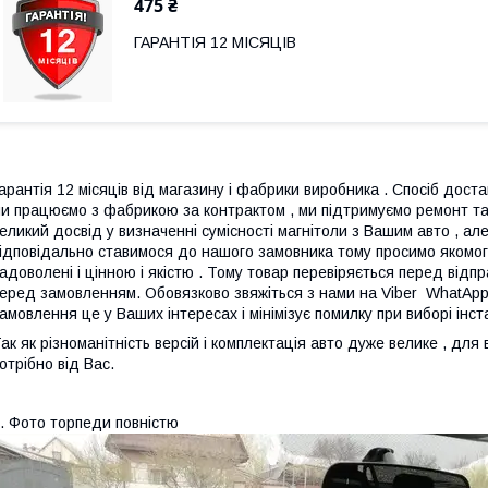
475 ₴
ГАРАНТІЯ 12 МІСЯЦІВ
арантія 12 місяців від магазину і фабрики виробника . Спосіб достав
и працюємо з фабрикою за контрактом , ми підтримуємо ремонт та
еликий досвід у визначенні сумісності магнітоли з Вашим авто , а
ідповідально ставимося до нашого замовника тому просимо якомога
адоволені і цінною і якістю . Тому товар перевіряється перед ві
еред замовленням. Обовязково звяжіться з нами на Viber WhatAp
амовлення це у Ваших інтересах і мінімізує помилку при виборі інс
ак як різноманітність версій і комплектація авто дуже велике , дл
отрібно від Вас.
. Фото торпеди повністю