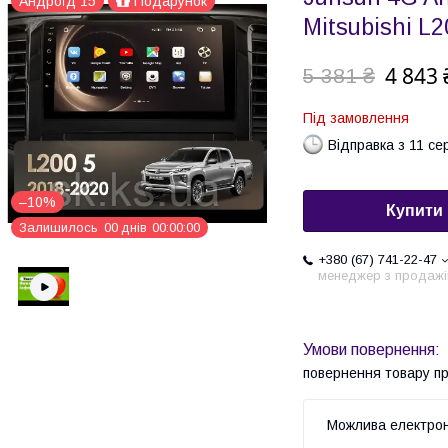
Андроїд 15
Подарунок
Mitsubishi L
4 843 
5 381 ₴
Під замовлення
Відправка з 11 се
–10%
Купити
Залишилось
0
0
днів
0
0
0
0
0
0
+380 (67) 741-22-47
менеджер з продажі
повернення товару п