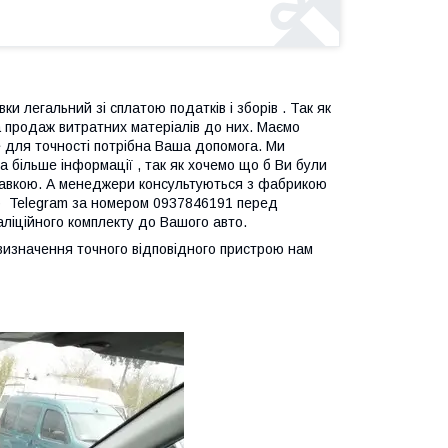
ки легальний зі сплатою податків і зборів . Так як
 продаж витратних матеріалів до них. Маємо
ле для точності потрібна Ваша допомога. Ми
 більше інформації , так як хочемо що б Ви були
дправкою. А менеджери консультуються з фабрикою
p Telegram за номером 0937846191 перед
таліційного комплекту до Вашого авто.
я визначення точного відповідного пристрою нам