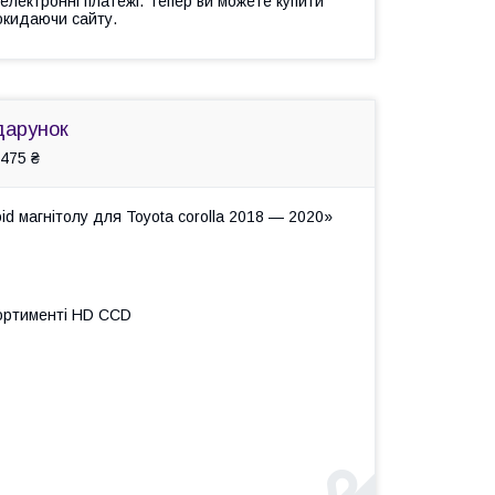
 електронні платежі. Тепер ви можете купити
окидаючи сайту.
дарунок
475 ₴
d магнітолу для Toyota corolla 2018 — 2020»
сортименті HD ССD