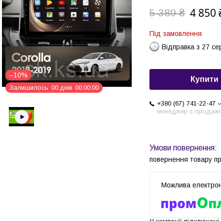
4 850 
5 389 ₴
Під замовлення
Відправка з 27 се
–10%
Купити
Залишилось
0
0
днів
0
0
0
0
0
0
+380 (67) 741-22-47
менеджер з продажі
повернення товару п