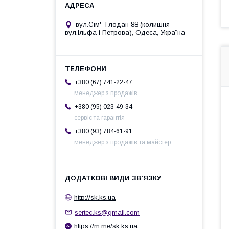
вул.Сім'ї Глодан 88 (колишня
вул.Ільфа і Петрова), Одеса, Україна
+380 (67) 741-22-47
менеджер з продажів
+380 (95) 023-49-34
сервіс та гарантія
+380 (93) 784-61-91
менеджер з продажів та майстер
http://sk.ks.ua
sertec.ks@gmail.com
https://m.me/sk.ks.ua