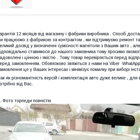
арантія 12 місяців від магазину і фабрики виробника . Спосіб достав
и працюємо з фабрикою за контрактом , ми підтримуємо ремонт та
еликий досвід у визначенні сумісності магнітоли з Вашим авто , а
ідповідально ставимося до нашого замовника тому просимо якомога
адоволені і цінною і якістю . Тому товар перевіряється перед ві
еред замовленням. Обовязково звяжіться з нами на Viber WhatAp
амовлення це у Ваших інтересах і мінімізує помилку при виборі інс
ак як різноманітність версій і комплектація авто дуже велике , дл
отрібно від Вас.
. Фото торпеди повністю