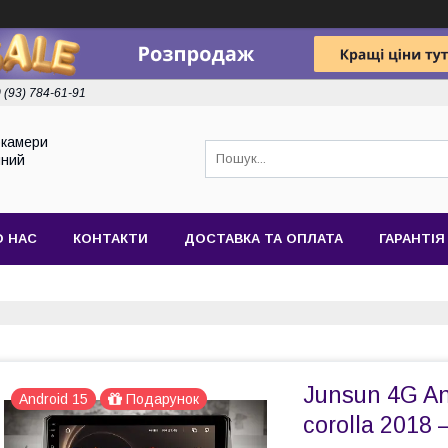
 (93) 784-61-91
токамери
йний
О НАС
КОНТАКТИ
ДОСТАВКА ТА ОПЛАТА
ГАРАНТІЯ
Junsun 4G An
Android 15
Подарунок
corolla 2018