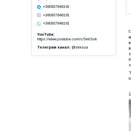
+380937846191
+380937846191
+380937846191
Г
YouTube
м
https://www.youtube.com/c/SkkSsk
в
Телеграм канал
@skksua
в
з
п
з
Т
п
1