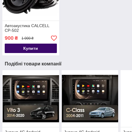
Автоакустика CALCELL
CP-502
900
₴
1 000 ₴
Купити
Подібні товари компанії
Junsun 4G Android
Junsun 4G Android
Juns