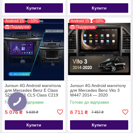
Купити
Купити
Android 15
–10%
Android 15
–10%
Подарунок
Подарунок
Junsun 4G Android магнітола
Junsun 4G Android магнітолу
для Mercedes Benz E Class
для Mercedes Benz Vito 3
S211 W211 CLS Class C219
W447 2014 — 2020
2002 - 2010
Готово до відправки
Готово до відправки
5 076
6 711
₴
₴
5 639 ₴
7 457 ₴
Купити
Купити