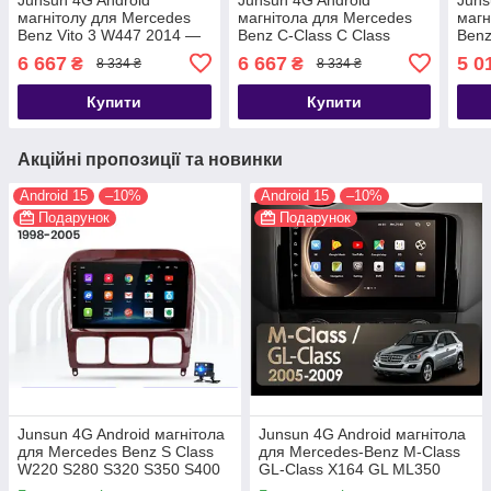
магнітолу для Mercedes
магнітола для Mercedes
магн
Benz Vito 3 W447 2014 —
Benz C-Class C Class
Ben
2020
W203 W209 C180 C200
W21
6 667
6 667
5 0
₴
₴
8 334 ₴
8 334 ₴
CL203 C209 A209 2004 -
B200
2011
W63
Купити
Купити
Акційні пропозиції та новинки
Android 15
–10%
Android 15
–10%
Подарунок
Подарунок
Junsun 4G Android магнітола
Junsun 4G Android магнітола
для Mercedes Benz S Class
для Mercedes-Benz M-Class
W220 S280 S320 S350 S400
GL-Class X164 GL ML350
S430 S500 S600 1998-2005
GL320 W164