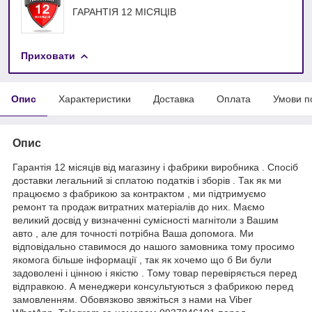
ГАРАНТІЯ 12 МІСЯЦІВ
Приховати
Опис
Характеристики
Доставка
Оплата
Умови п
Опис
Гарантія 12 місяців від магазину і фабрики виробника . Спосіб
доставки легальний зі сплатою податків і зборів . Так як ми
працюємо з фабрикою за контрактом , ми підтримуємо
ремонт та продаж витратних матеріалів до них. Маємо
великий досвід у визначенні сумісності магнітоли з Вашим
авто , але для точності потрібна Ваша допомога. Ми
відповідально ставимося до нашого замовника тому просимо
якомога більше інформації , так як хочемо що б Ви були
задоволені і цінною і якістю . Тому товар перевіряється перед
відправкою. А менеджери консультуються з фабрикою перед
замовленням. Обовязково звяжіться з нами на Viber