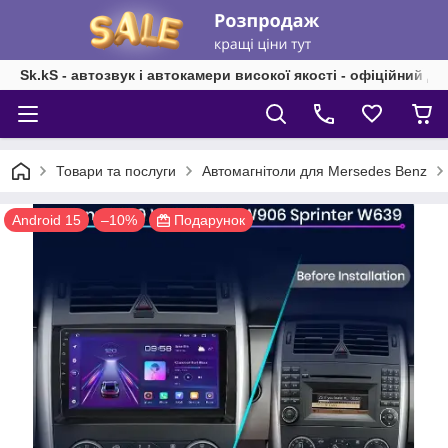
Sk.kS - автозвук і автокамери високої якості - офіційний д
Товари та послуги
Автомагнітоли для Mersedes Benz
Android 15
–10%
Подарунок