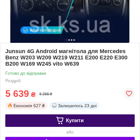
Junsun 4G Android магнітола для Mercedes
Benz W203 W209 W219 W211 E200 E220 E300
B200 W169 W245 vito W639
Готово до відправки
Роздріб
5 639
₴
6 266 ₴
Економія
627 ₴
Залишилось
23 дні
Купити
або