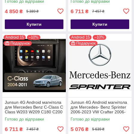
Готово до відправки
Готово до відправки
4 850
6 711
₴
₴
5 389 ₴
7 457 ₴
Купити
Купити
Android 15
–10%
Android 15
–10%
Подарунок
Подарунок
Junsun 4G Android магнітола
Junsun 4G Android магнітола
для Mercedes Benz C-Class C
для Mercedes- Benz Sprinter
Class W203 W209 C180 C200
2006-2023 VW Crafter 2006-
CL203 C209 A209 2004 - 2011
2016
Готово до відправки
Готово до відправки
6 711
5 076
₴
₴
7 457 ₴
5 639 ₴