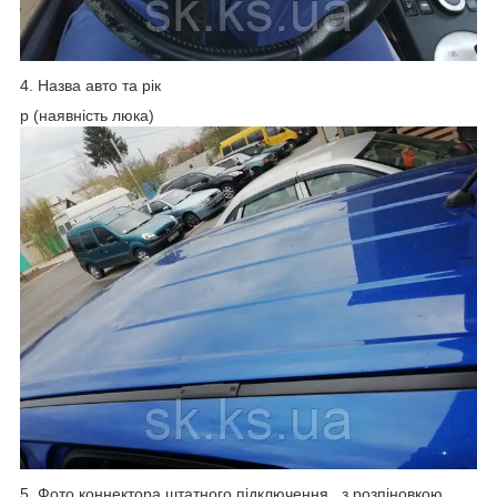
4. Назва авто та рік
p (наявність люка)
5. Фото коннектора штатного підключення , з розпіновкою.