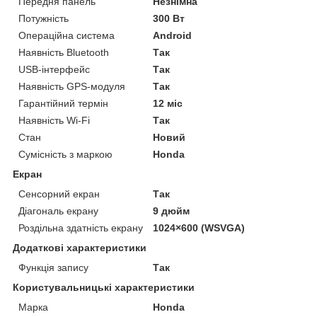
Передня панель
Незнімна
Потужність
300 Вт
Операційна система
Android
Наявність Bluetooth
Так
USB-інтерфейс
Так
Наявність GPS-модуля
Так
Гарантійний термін
12 міс
Наявність Wi-Fi
Так
Стан
Новий
Сумісність з маркою
Honda
Екран
Сенсорний екран
Так
Діагональ екрану
9 дюйм
Роздільна здатність екрану
1024×600 (WSVGA)
Додаткові характеристики
Функція запису
Так
Користувальницькі характеристики
Марка
Honda