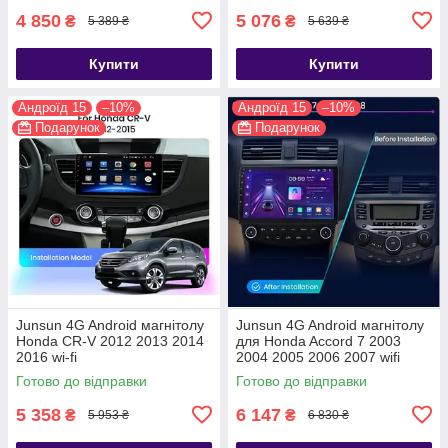
4 850
5 076
₴
₴
5 389 ₴
5 639 ₴
Купити
Купити
Андроїд 15
–10%
Андроїд 15
–10%
Подарунок
Подарунок
Junsun 4G Android магнітолу
Junsun 4G Android магнітолу
Honda CR-V 2012 2013 2014
для Honda Accord 7 2003
2016 wi-fi
2004 2005 2006 2007 wifi
Готово до відправки
Готово до відправки
5 358
6 147
₴
₴
5 953 ₴
6 830 ₴