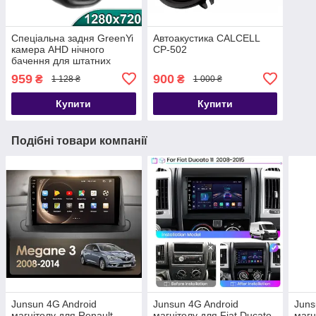
Спеціальна задня GreenYi
Автоакустика CALCELL
камера AHD нічного
CP-502
бачення для штатних
магнітол з перехідником
959
900
₴
₴
1 128 ₴
1 000 ₴
Купити
Купити
Подібні товари компанії
Junsun 4G Android
Junsun 4G Android
Juns
магнітолу для Renault
магнітолу для Fiat Ducato
магн