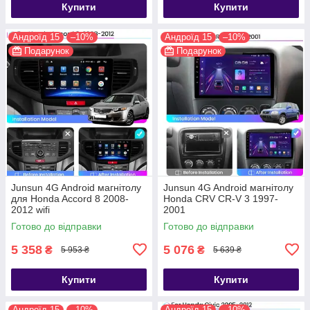
Купити
Купити
Андроїд 15
–10%
Андроїд 15
–10%
Подарунок
Подарунок
Junsun 4G Android магнітолу
Junsun 4G Android магнітолу
для Honda Accord 8 2008-
Honda CRV CR-V 3 1997-
2012 wifi
2001
Готово до відправки
Готово до відправки
5 358
5 076
₴
₴
5 953 ₴
5 639 ₴
Купити
Купити
Андроїд 15
–10%
Андроїд 15
–10%