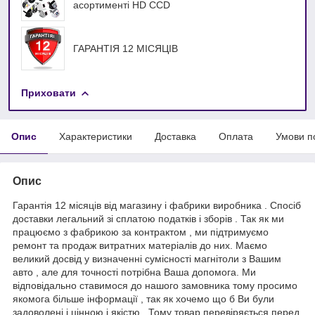
асортименті HD ССD
ГАРАНТІЯ 12 МІСЯЦІВ
Приховати
Опис
Характеристики
Доставка
Оплата
Умови п
Опис
Гарантія 12 місяців від магазину і фабрики виробника . Спосіб
доставки легальний зі сплатою податків і зборів . Так як ми
працюємо з фабрикою за контрактом , ми підтримуємо
ремонт та продаж витратних матеріалів до них. Маємо
великий досвід у визначенні сумісності магнітоли з Вашим
авто , але для точності потрібна Ваша допомога. Ми
відповідально ставимося до нашого замовника тому просимо
якомога більше інформації , так як хочемо що б Ви були
задоволені і цінною і якістю . Тому товар перевіряється перед