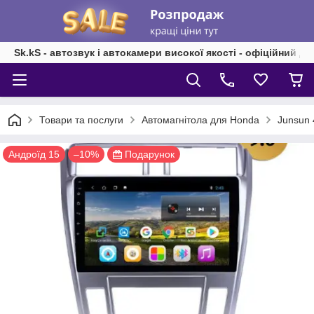
Sk.kS - автозвук і автокамери високої якості - офіційний д
Товари та послуги
Автомагнітола для Honda
Junsun 
Андроїд 15
–10%
Подарунок