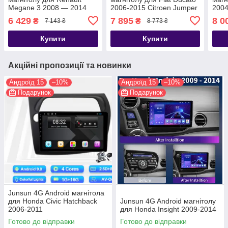
Megane 3 2008 — 2014
2006-2015 Citroen Jumper
2004
Fluence Samsung SM3
Peugeot Boxer 2012-2015
201
6 429
7 895
8 0
₴
₴
7 143 ₴
8 773 ₴
2008 - 2014
Купити
Купити
Акційні пропозиції та новинки
Андроїд 15
–10%
Андроїд 15
–10%
Подарунок
Подарунок
Junsun 4G Android магнітола
для Honda Civic Hatchback
Junsun 4G Android магнітолу
2006-2011
для Honda Insight 2009-2014
Готово до відправки
Готово до відправки