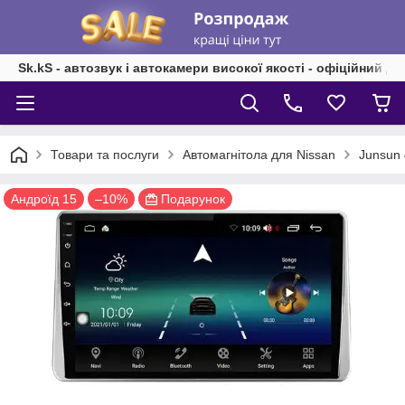
Sk.kS - автозвук і автокамери високої якості - офіційний д
Товари та послуги
Автомагнітола для Nissan
Junsun 
Андроїд 15
–10%
Подарунок