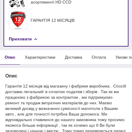
асортименті HD ССD
ГАРАНТІЯ 12 МІСЯЦІВ
Приховати
Опис
Характеристики
Доставка
Оплата
Умови п
Опис
Гарантія 12 місяців від магазину і фабрики виробника . Спосіб
доставки легальний зі сплатою податків і зборів . Так як ми
працюємо з фабрикою за контрактом , ми підтримуємо
ремонт та продаж витратних матеріалів до них. Маємо
великий досвід у визначенні сумісності магнітоли з Вашим
авто , але для точності потрібна Ваша допомога. Ми
відповідально ставимося до нашого замовника тому просимо
якомога більше інформації , так як хочемо що б Ви були
задоволені і цінною і якістю . Тому товар перевіряється перед