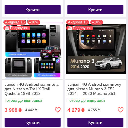
Купити
Купити
Андроїд 15
–10%
Андроїд 15
–10%
Подарунок
Подарунок
Junsun 4G Android магнітола
Junsun 4G Android магнітолу
для Nissan x-Trail X Trail
для Nissan Murano 3 Z52
Qashqai 1998-2012
2014 — 2020 Murano Z51
2008-2016
Готово до відправки
Готово до відправки
3 998
4 279
₴
₴
4 442 ₴
4 755 ₴
Купити
Купити