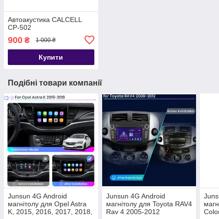
Автоакустика CALCELL
CP-502
900
₴
1 000 ₴
Купити
Подібні товари компанії
Junsun 4G Android
Junsun 4G Android
Juns
магнітолу для Opel Astra
магнітолу для Toyota RAV4
магн
K, 2015, 2016, 2017, 2018,
Rav 4 2005-2012
Col