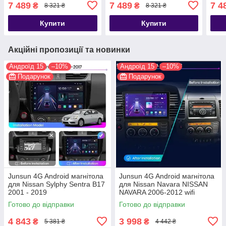
2019
2014
7 489
7 489
7 4
₴
₴
8 321 ₴
8 321 ₴
Купити
Купити
Акційні пропозиції та новинки
Андроїд 15
–10%
Андроїд 15
–10%
Подарунок
Подарунок
Junsun 4G Android магнітола
Junsun 4G Android магнітола
для Nissan Sylphy Sentra B17
для Nissan Navara NISSAN
2001 - 2019
NAVARA 2006-2012 wifi
Готово до відправки
Готово до відправки
4 843
3 998
₴
₴
5 381 ₴
4 442 ₴