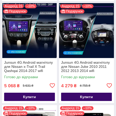
Андроїд 15
–10%
Андроїд 15
–10%
Подарунок
Подарунок
Junsun 4G Android магнітолу
Junsun 4G Android магнітолу
для Nissan x-Trail X Trail
для Nissan Juke 2010 2011
Qashqai 2014-2017 wifi
2012 2013 2014 wifi
Готово до відправки
Готово до відправки
5 068
4 279
₴
₴
5 631 ₴
4 755 ₴
Купити
Купити
Андроїд 15
–10%
Андроїд 15
–10%
Подарунок
Подарунок