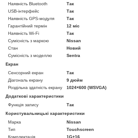
Наявність Bluetooth
Так
USB-інтерфейс
Так
Наявність GPS-модуля
Так
Гарантійний термін
12 міс
Наявність Wi-Fi
Так
Сумісність з маркою
Nissan
Стан
Новий
Сумісність з моделлю
Sentra
Екран
Сенсорний екран
Так
Діагональ екрану
9 дюйм
Роздільна здатність екрану
1024×600 (WSVGA)
Додаткові характеристики
Функція запису
Так
Користувальницькі характеристики
Марка
Nissan
Тип
Touchscreen
Комплектація
1G+16