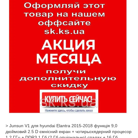
> Junsun V1 для hyundai Elantra 2015-2018 функція 9,0
дюймовий 2.5 D ємнісний екран + чотирьохядерний процесор
1,2 ГГц + DDR3 1 Гб (2 Гб опціонально) спалах + 16 Гб