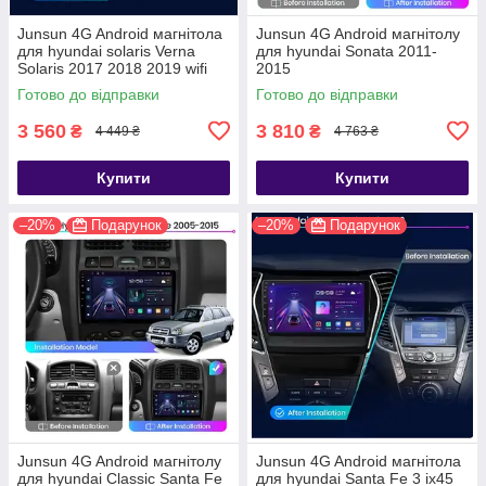
Junsun 4G Android магнітола
Junsun 4G Android магнітолу
для hyundai solaris Verna
для hyundai Sonata 2011-
Solaris 2017 2018 2019 wifi
2015
Готово до відправки
Готово до відправки
3 560
3 810
₴
₴
4 449 ₴
4 763 ₴
Купити
Купити
–20%
Подарунок
–20%
Подарунок
Junsun 4G Android магнітолу
Junsun 4G Android магнітола
для hyundai Classic Santa Fe
для hyundai Santa Fe 3 ix45