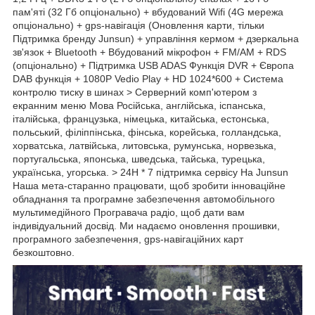
пам'яті (32 Гб опціонально) + вбудований Wifi (4G мережа
опціонально) + gps-навігація (Оновлення карти, тільки
Підтримка бренду Junsun) + управління кермом + дзеркальна
зв'язок + Bluetooth + Вбудований мікрофон + FM/AM + RDS
(опціонально) + Підтримка USB ADAS Функція DVR + Європа
DAB функція + 1080P Vedio Play + HD 1024*600 + Система
контролю тиску в шинах > Серверний комп'ютером з
екранним меню Мова Російська, англійська, іспанська,
італійська, французька, німецька, китайська, естонська,
польський, філіппінська, фінська, корейська, голландська,
хорватська, латвійська, литовська, румунська, норвезька,
португальська, японська, шведська, тайська, турецька,
українська, угорська. > 24H * 7 підтримка сервісу На Junsun
Наша мета-старанно працювати, щоб зробити інноваційне
обладнання та програмне забезпечення автомобільного
мультимедійного Програвача радіо, щоб дати вам
індивідуальний досвід. Ми надаємо оновлення прошивки,
програмного забезпечення, gps-навігаційних карт
безкоштовно.