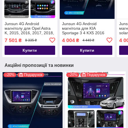
Junsun 4G Android
Junsun 4G Android
Juns
магнітолу для Opel Astra
магнітола для KIA
магн
K, 2015, 2016, 2017, 2018,
Sportage 3 4 KX5 2016
sola
2019
2017 2018 2019 2020 2021
2018
7 501
4 004
4 0
₴
₴
8 335 ₴
4 449 ₴
wifi
Купити
Купити
Акційні пропозиції та новинки
–20%
Подарунок
–20%
Подарунок