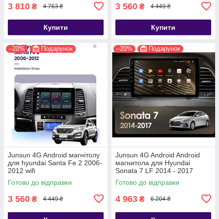
3 810
3 560
₴
₴
4 763 ₴
4 449 ₴
Купити
Купити
–20%
Подарунок
–20%
Подарунок
Junsun 4G Android магнітолу
Junsun 4G Android Android
для hyundai Santa Fe 2 2006-
магнитола для Hyundai
2012 wifi
Sonata 7 LF 2014 - 2017
Готово до відправки
Готово до відправки
3 560
4 963
₴
₴
4 449 ₴
6 204 ₴