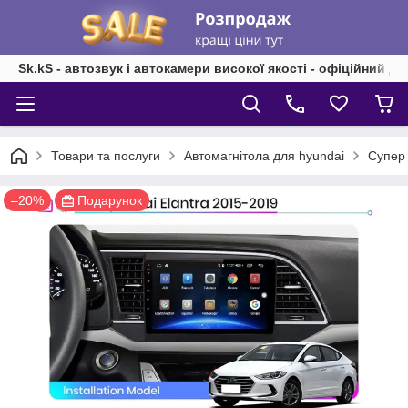
Sk.kS - автозвук і автокамери високої якості - офіційний д
Товари та послуги
Автомагнітола для hyundai
Супер 
–20%
Подарунок