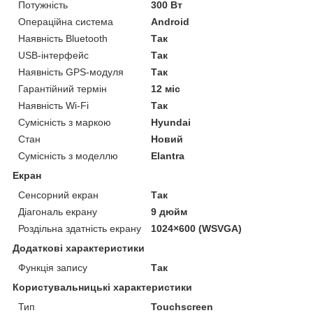
Потужність
300 Вт
Операційна система
Android
Наявність Bluetooth
Так
USB-інтерфейс
Так
Наявність GPS-модуля
Так
Гарантійний термін
12 міс
Наявність Wi-Fi
Так
Сумісність з маркою
Hyundai
Стан
Новий
Сумісність з моделлю
Elantra
Екран
Сенсорний екран
Так
Діагональ екрану
9 дюйм
Роздільна здатність екрану
1024×600 (WSVGA)
Додаткові характеристики
Функція запису
Так
Користувальницькі характеристики
Тип
Touchscreen