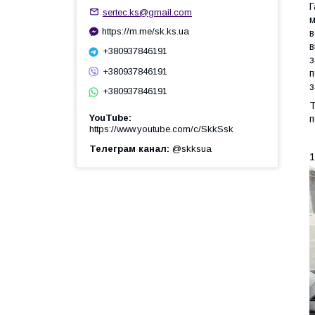
Г
sertec.ks@gmail.com
м
https://m.me/sk.ks.ua
в
в
+380937846191
з
+380937846191
п
з
+380937846191
Т
YouTube
п
https://www.youtube.com/c/SkkSsk
Телеграм канал
@skksua
1