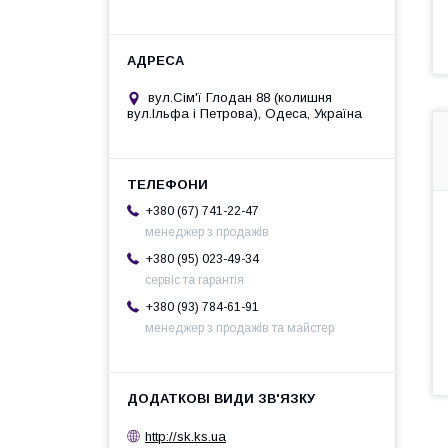
вул.Сім'ї Глодан 88 (колишня
вул.Ільфа і Петрова), Одеса, Україна
+380 (67) 741-22-47
менеджер з продажів
+380 (95) 023-49-34
сервіс та гарантія
+380 (93) 784-61-91
менеджер з продажів та майстер
http://sk.ks.ua