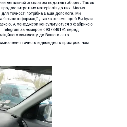
ки легальний зі сплатою податків і зборів . Так як
 продаж витратних матеріалів до них. Маємо
ле для точності потрібна Ваша допомога. Ми
 більше інформації , так як хочемо що б Ви були
дправкою. А менеджери консультуються з фабрикою
p Telegram за номером 0937846191 перед
таліційного комплекту до Вашого авто.
я визначення точного відповідного пристрою нам