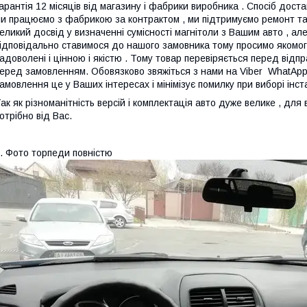
арантія 12 місяців від магазину і фабрики виробника . Спосіб достав
и працюємо з фабрикою за контрактом , ми підтримуємо ремонт та
еликий досвід у визначенні сумісності магнітоли з Вашим авто , а
ідповідально ставимося до нашого замовника тому просимо якомога
адоволені і цінною і якістю . Тому товар перевіряється перед ві
еред замовленням. Обовязково звяжіться з нами на Viber WhatAp
амовлення це у Ваших інтересах і мінімізує помилку при виборі інс
ак як різноманітність версій і комплектація авто дуже велике , дл
отрібно від Вас.
. Фото торпеди повністю