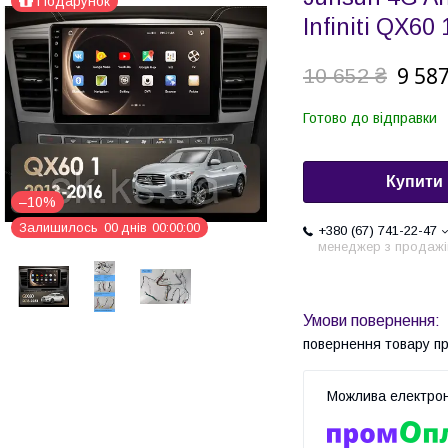
Подарунок
Infiniti QX60
9 587
10 652 ₴
Готово до відправки
Купити
–10%
Залишилось
0
0
днів
0
0
0
0
0
0
+380 (67) 741-22-47
менеджер з продажі
повернення товару п