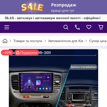
Sk.kS - автозвук і автокамери високої якості - офіційний д
Товари та послуги
Автомагнітола для Kia
Супер ціна 
–20%
Подарунок