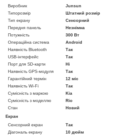
Виробник
Junsun
Типорозмір
Штатний розмір
Тип екрану
Сенсорний
Передня панель
Незнімна
Потужність
300 Вт
Операційна система
Android
Наявність Bluetooth
Так
USB-інтерфейс
Так
Порт для SD-карти
Ні
Наявність GPS-модуля
Так
Гарантійний термін
12 міс
Наявність Wi-Fi
Так
Сумісність з маркою
Kia
Сумісність з моделлю
Rio
Стан
Новий
Екран
Сенсорний екран
Так
Діагональ екрану
10 дюйм