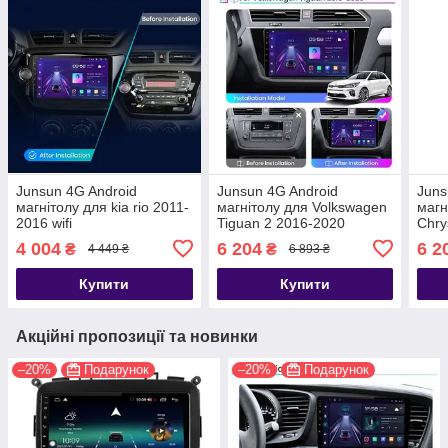
Junsun 4G Android
Junsun 4G Android
Juns
магнітолу для kia rio 2011-
магнітолу для Volkswagen
магн
2016 wifi
Tiguan 2 2016-2020
Chry
1998
4 004
6 204
6 2
₴
₴
4 449 ₴
6 893 ₴
Купити
Купити
Акційні пропозиції та новинки
–20%
Подарунок
–20%
Подарунок