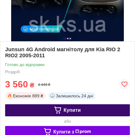
Junsun 4G Android магнітолу для Kia RIO 2
RIO2 2005-2011
Готово до відправки
Роздріб
3 560
₴
4 449 ₴
Економія
889 ₴
Залишилось
24 дні
Купити
або
Купити з