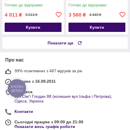
Готово до відправки
Готово до відправки
4 011
3 560
₴
₴
5 013 ₴
4 449 ₴
Купити
Купити
Показати ще
Про нас
99% позитивних з 487 відгуків за рік
Працює з 16.09.2011
КНОПКА
ЗВ'ЯЗКУ
м. Одеса
вул.Сім'ї Глодан 88 (колишня вул.Ільфа і Петрова),
Одеса, Україна
Контакти
Сьогодні працює з 09:00 до 21:00
Показати весь графік роботи