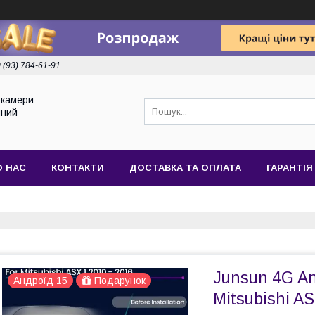
 (93) 784-61-91
токамери
йний
О НАС
КОНТАКТИ
ДОСТАВКА ТА ОПЛАТА
ГАРАНТІЯ
Junsun 4G An
Андроїд 15
Подарунок
Mitsubishi AS