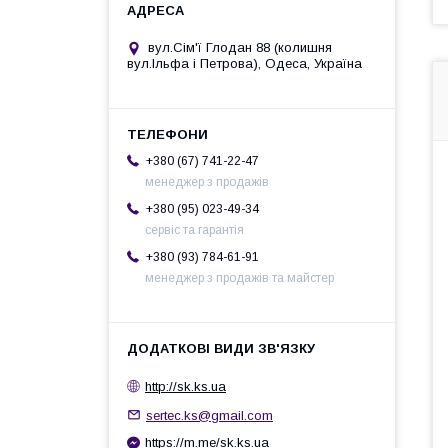
вул.Сім'ї Глодан 88 (колишня
вул.Ільфа і Петрова), Одеса, Україна
+380 (67) 741-22-47
менеджер з продажів
+380 (95) 023-49-34
сервіс та гарантія
+380 (93) 784-61-91
менеджер з продажів та майстер
http://sk.ks.ua
sertec.ks@gmail.com
https://m.me/sk.ks.ua