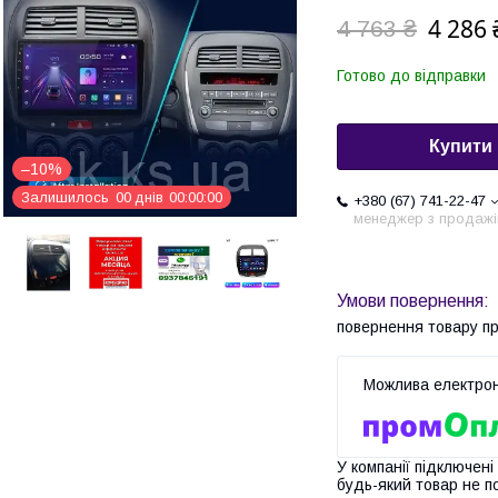
4 286 
4 763 ₴
Готово до відправки
Купити
–10%
Залишилось
0
0
днів
0
0
0
0
0
0
+380 (67) 741-22-47
менеджер з продажі
повернення товару п
У компанії підключені
будь-який товар не п