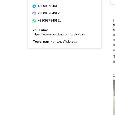
+380937846191
+380937846191
Г
+380937846191
м
в
YouTube
https://www.youtube.com/c/SkkSsk
в
з
Телеграм канал
@skksua
п
з
Т
п
1