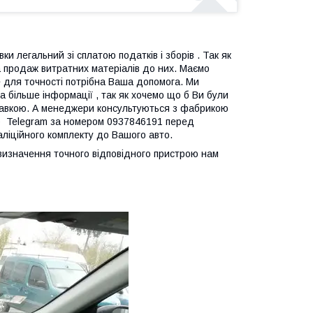
ки легальний зі сплатою податків і зборів . Так як
 продаж витратних матеріалів до них. Маємо
ле для точності потрібна Ваша допомога. Ми
 більше інформації , так як хочемо що б Ви були
дправкою. А менеджери консультуються з фабрикою
p Telegram за номером 0937846191 перед
таліційного комплекту до Вашого авто.
я визначення точного відповідного пристрою нам