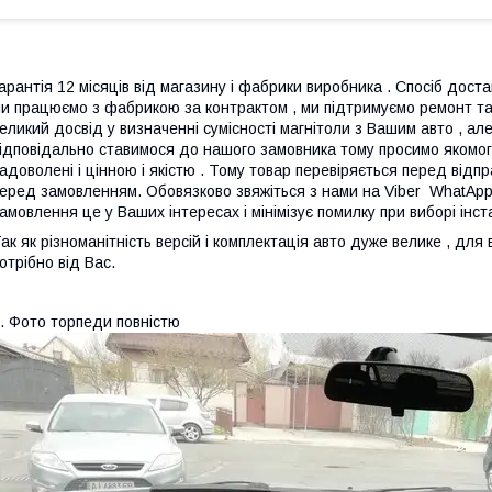
арантія 12 місяців від магазину і фабрики виробника . Спосіб достав
и працюємо з фабрикою за контрактом , ми підтримуємо ремонт та
еликий досвід у визначенні сумісності магнітоли з Вашим авто , а
ідповідально ставимося до нашого замовника тому просимо якомога
адоволені і цінною і якістю . Тому товар перевіряється перед ві
еред замовленням. Обовязково звяжіться з нами на Viber WhatAp
амовлення це у Ваших інтересах і мінімізує помилку при виборі інс
ак як різноманітність версій і комплектація авто дуже велике , дл
отрібно від Вас.
. Фото торпеди повністю